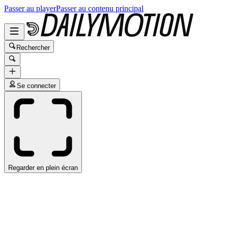
Passer au player
Passer au contenu principal
Rechercher
Se connecter
Regarder en plein écran