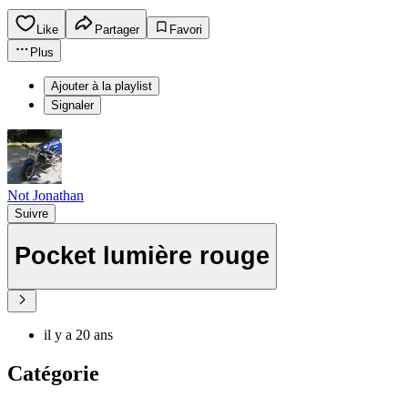
Like
Partager
Favori
Plus
Ajouter à la playlist
Signaler
Not Jonathan
Suivre
Pocket lumière rouge
il y a 20 ans
Catégorie