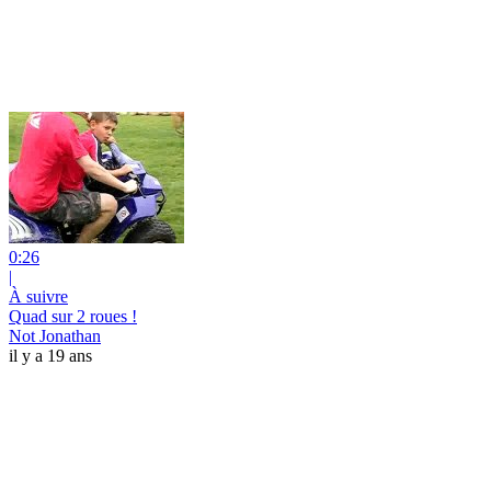
0:26
|
À suivre
Quad sur 2 roues !
Not Jonathan
il y a 19 ans