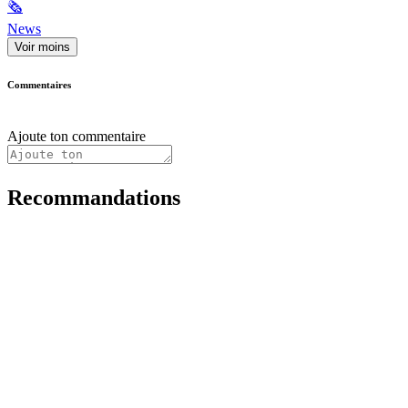
🗞
News
Voir moins
Commentaires
Ajoute ton commentaire
Recommandations