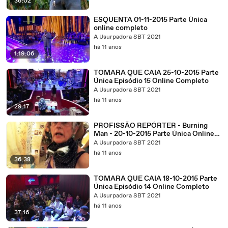
36:02
ESQUENTA 01-11-2015 Parte Única
online completo
A Usurpadora SBT 2021
há 11 anos
1:19:06
TOMARA QUE CAIA 25-10-2015 Parte
Única Episódio 15 Online Completo
A Usurpadora SBT 2021
há 11 anos
29:17
PROFISSÃO REPÓRTER - Burning
Man - 20-10-2015 Parte Única Online
Completo
A Usurpadora SBT 2021
há 11 anos
36:38
TOMARA QUE CAIA 18-10-2015 Parte
Única Episódio 14 Online Completo
A Usurpadora SBT 2021
há 11 anos
37:16