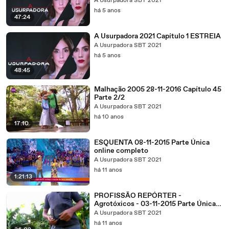
A Usurpadora SBT 2021
há 5 anos
47:24
A Usurpadora 2021 Capítulo 1 ESTREIA
A Usurpadora SBT 2021
há 5 anos
48:45
Malhação 2005 28-11-2016 Capítulo 45
Parte 2/2
A Usurpadora SBT 2021
há 10 anos
17:10
ESQUENTA 08-11-2015 Parte Única
online completo
A Usurpadora SBT 2021
há 11 anos
1:21:13
PROFISSÃO REPÓRTER -
Agrotóxicos - 03-11-2015 Parte Única
Online Completo
A Usurpadora SBT 2021
há 11 anos