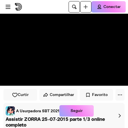
Pular para o player
Ir para o conteúdo principal
Conectar
Curtir
Compartilhar
Favorito
Seguir
A Usurpadora SBT 2021
Assistir ZORRA 25-07-2015 parte 1/3 online
completo