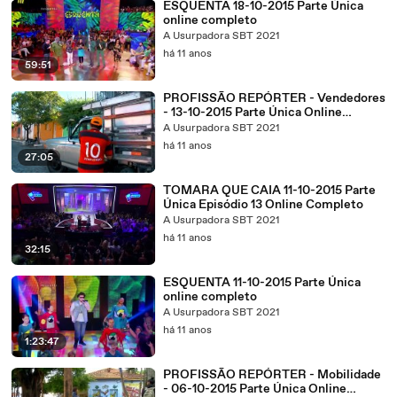
ESQUENTA 18-10-2015 Parte Única
online completo
A Usurpadora SBT 2021
há 11 anos
59:51
PROFISSÃO REPÓRTER - Vendedores
- 13-10-2015 Parte Única Online
Completo
A Usurpadora SBT 2021
há 11 anos
27:05
TOMARA QUE CAIA 11-10-2015 Parte
Única Episódio 13 Online Completo
A Usurpadora SBT 2021
há 11 anos
32:15
ESQUENTA 11-10-2015 Parte Única
online completo
A Usurpadora SBT 2021
há 11 anos
1:23:47
PROFISSÃO REPÓRTER - Mobilidade
- 06-10-2015 Parte Única Online