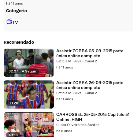
há 11 anos
Categoria
📺
TV
Recomendado
Assistir ZORRA 05-09-2015 parte
única online completo
Letícia M. Silva - Canal 2
há 11 anos
32:07
|
A Seguir
Assistir ZORRA 26-09-2015 parte
única online completo
Letícia M. Silva - Canal 2
há 11 anos
33:26
CARROSSEL 25-05-2015 Capítulo 51
Online_HIGH
Lucas Oliveira dos Santos
há 8 anos
49:13