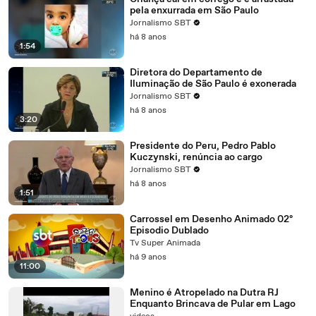
pela enxurrada em São Paulo
Jornalismo SBT
há 8 anos
1:54
Diretora do Departamento de
Iluminação de São Paulo é exonerada
Jornalismo SBT
há 8 anos
3:20
Presidente do Peru, Pedro Pablo
Kuczynski, renúncia ao cargo
Jornalismo SBT
há 8 anos
1:51
Carrossel em Desenho Animado 02º
Episodio Dublado
Tv Super Animada
há 9 anos
11:00
Menino é Atropelado na Dutra RJ
Enquanto Brincava de Pular em Lago