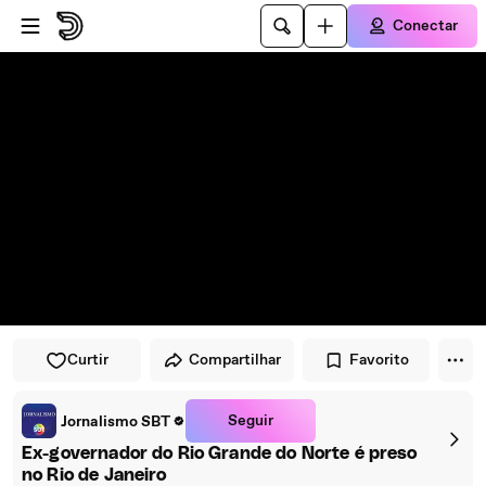
Pular para o player
Ir para o conteúdo principal
Conectar
Curtir
Compartilhar
Favorito
Seguir
Jornalismo SBT
Ex-governador do Rio Grande do Norte é preso
no Rio de Janeiro