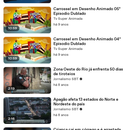
Carrossel em Desenho Animado 05º
Episodio Dublado
Tv Super Animada
há 9 anos
10:59
Carrossel em Desenho Animado 04º
Episodio Dublado
Tv Super Animada
há 9 anos
10:59
Zona Oeste do Rio já enfrenta 50 dias
de tiroteios
Jornalismo SBT
há 8 anos
2:19
Apagão afeta 13 estados do Norte e
Nordeste do país
Jornalismo SBT
há 8 anos
2:16
Criança cai em córrego e é arrastada