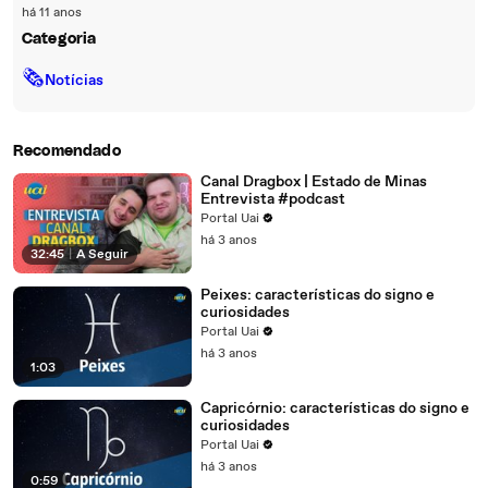
há 11 anos
Categoria
🗞
Notícias
Recomendado
Canal Dragbox | Estado de Minas
Entrevista #podcast
Portal Uai
há 3 anos
32:45
|
A Seguir
Peixes: características do signo e
curiosidades
Portal Uai
há 3 anos
1:03
Capricórnio: características do signo e
curiosidades
Portal Uai
há 3 anos
0:59