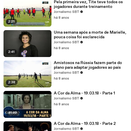
Pela primeira vez, Tite teve todos os
jogadores durante treinamento
Jornalismo SBT
há 8 anos
2:21
Uma semana após a morte de Marielle,
pouca coisa foi esclarecida
Jornalismo SBT
há 8 anos
2:41
Amistosos na Rússia fazem parte do
plano para adaptar jogadores ao país
Jornalismo SBT
há 8 anos
2:38
A Cor da Alma - 19.03.18 - Parte 1
Jornalismo SBT
há 8 anos
41:49
A Cor da Alma - 19.03.18 - Parte 2
Jornalismo SBT