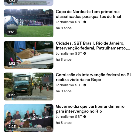
1:52
Copa do Nordeste tem primeiros
classificados para quartas de final
Jornalismo SBT
há 8 anos
1:51
Cidades, SBT Brasil, Rio de Janeiro,
Intervenção federal, Patrulhamento,
Bope, Inspeção, Mudanças
Jornalismo SBT
há 8 anos
1:52
Comissão da intervenção federal no RJ
realiza vistoria no Bope
Jornalismo SBT
há 8 anos
1:27
Governo diz que vai liberar dinheiro
para intervenção no Rio
Jornalismo SBT
há 8 anos
2:25