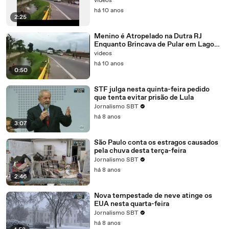
videos
há 10 anos
2:25
Menino é Atropelado na Dutra RJ
Enquanto Brincava de Pular em Lago
Próximo à Rodovia
videos
há 10 anos
0:50
STF julga nesta quinta-feira pedido
que tenta evitar prisão de Lula
Jornalismo SBT
há 8 anos
3:07
São Paulo conta os estragos causados
pela chuva desta terça-feira
Jornalismo SBT
há 8 anos
2:46
Nova tempestade de neve atinge os
EUA nesta quarta-feira
Jornalismo SBT
há 8 anos