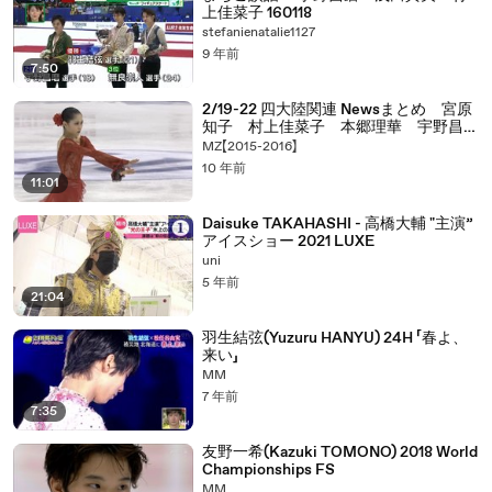
上佳菜子 160118
stefanienatalie1127
9 年前
7:50
2/19-22 四大陸関連 Newsまとめ 宮原
知子 村上佳菜子 本郷理華 宇野昌
麿 （関西ローカルほか）
MZ【2015-2016】
10 年前
11:01
Daisuke TAKAHASHI - 高橋大輔 "主演”
アイスショー 2021 LUXE
uni
5 年前
21:04
羽生結弦(Yuzuru HANYU) 24H 「春よ、
来い」
MM
7 年前
7:35
友野一希(Kazuki TOMONO) 2018 World
Championships FS
MM