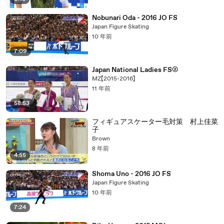
Nobunari Oda - 2016 JO FS
Japan Figure Skating
10 年前
7:09
Japan National Ladies FS②
MZ【2015-2016】
11 年前
58:53
フィギュアスケーター毛対策 村上佳菜
子
Brown
8 年前
4:55
Shoma Uno - 2016 JO FS
Japan Figure Skating
10 年前
7:24