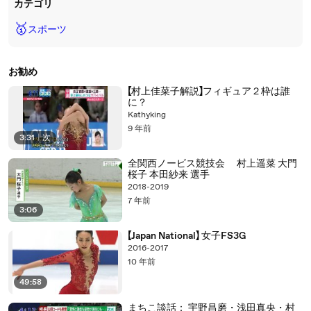
カテゴリ
🥇
スポーツ
お勧め
【村上佳菜子解説】フィギュア２枠は誰
に？
Kathyking
9 年前
3:31
|
次
全関西ノービス競技会 村上遥菜 大門
桜子 本田紗来 選手
2018-2019
7 年前
3:06
【Japan National】 女子FS3G
2016-2017
10 年前
49:58
まちこ談話： 宇野昌磨・浅田真央・村