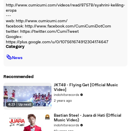
http://www.cumicumi.com/videos/read/87578/syahrini-keliling-
eropa
---
web: http://www.cumicumi.com/
facebook: http://www.facebook.com/CumiCumiDotCom
twitter: https://twitter.com/CumiTweet
Google+:
https://plus.google.com/u/0/107561674912304174647
Category
🗞
News
Recommended
JKT48 - Flying Get [Official Music
Video]
indohitsrecords
2 years ago
4:23
|
Up next
Bastian Steel - Juara di Hati (Official
Music Video)
indohitsrecords