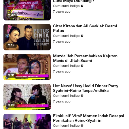
Luna Maya Diundang ?
Cumicumi Indigo
7 years ago
2:47
Citra Kirana dan Ali Syakieb Resmi
Putus
Cumicumi Indigo
7 years ago
2:19
Muzdalifah Persembahkan Kejutan
Manis di Ultah Suami
Cumicumi Indigo
7 years ago
3:31
Hot News! Ussy Hadiri Dinner Party
Syahrini-Reino Tanpa Andhika
Cumicumi Indigo
7 years ago
3:08
Eksklusif! Viral! Momen Indah Resepsi
Pernikahan Reino-Syahrini
Cumicumi Indigo