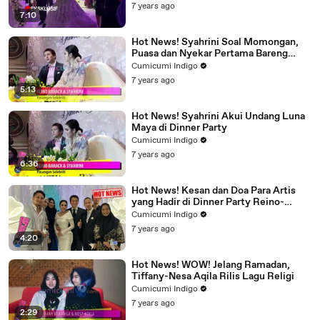
7 years ago
7:10
Hot News! Syahrini Soal Momongan,
Puasa dan Nyekar Pertama Bareng
Suami
Cumicumi Indigo
7 years ago
5:13
Hot News! Syahrini Akui Undang Luna
Maya di Dinner Party
Cumicumi Indigo
7 years ago
6:36
Hot News! Kesan dan Doa Para Artis
yang Hadir di Dinner Party Reino-
Syahrini
Cumicumi Indigo
7 years ago
4:20
Hot News! WOW! Jelang Ramadan,
Tiffany-Nesa Aqila Rilis Lagu Religi
Cumicumi Indigo
7 years ago
2:29