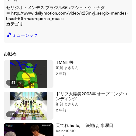
11 年前
セリジオ・メンデス ブラジル66 ♪マシュ・ケ・ナダ
⇒ http://www.dailymotion.com/video/x25mvj_sergio-mendes-
brasil-66-mais-que-na_music
カテゴリ
🎵
ミュージック
お勧め
TMNT 桜
加賀 まきりん
2 年前
4:51
|
次
ドリフ大爆笑2003年 オープニング･エ
ンディング
加賀 まきりん
2 年前
3:11
天てれ hello, 決戦は, 水曜日
Koino10310