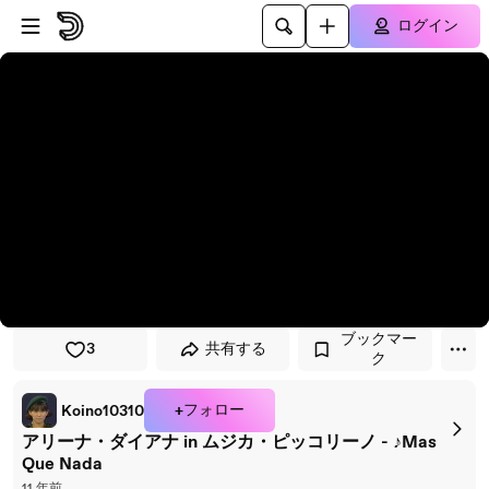
プレイヤーにスキップ
メインコンテンツにスキップ
ログイン
ブックマー
3
共有する
ク
+フォロー
Koino10310
アリーナ・ダイアナ in ムジカ・ピッコリーノ - ♪Mas
Que Nada