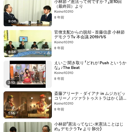
小林節 -「憲法って何ですか？」第10回
（最終回）より
Koino10310
8 年前
9:06
官僚支配からの脱却 - 首藤信彦 小林節
デモクラTv 本会議 2019/1/5
Koino10310
8 年前
6:56
えいご 聞き取り 「どれが Push というか
な」 ♪The Beat
Koino10310
8 年前
2:10
斎藤アリーナ・ダイアナ in ムジカピッ
コリーノ ♪ツァラトゥストラはかく語り
き
Koino10310
8 年前
1:55
小林節「憲法ってなに-米憲法ことはじ
め」 デモクラTv より (6分)