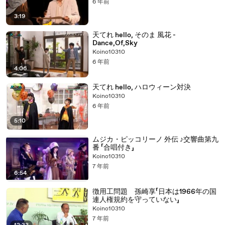
6 年前
3:19
天てれ hello, そのま 風花 -
Dance,Of,Sky
Koino10310
6 年前
4:06
天てれ hello, ハロウィーン対決
Koino10310
6 年前
5:10
ムジカ・ピッコリーノ 外伝 ♪交響曲第九
番 「合唱付き」
Koino10310
7 年前
6:54
徴用工問題 孫崎享「日本は1966年の国
連人権規約を守っていない」
Koino10310
7 年前