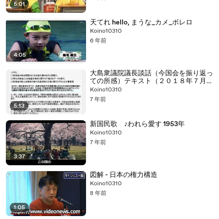
5:01
天てれ hello, まうな_カメ_ボレロ
Koino10310
6 年前
4:05
大島衆議院議長談話（今国会を振り返っ
ての所感）テキスト（２０１８年７月３
１日）
Koino10310
7 年前
5:13
新国民歌 ♪われら愛す 1953年
Koino10310
7 年前
3:37
図解 - 日本の権力構造
Koino10310
8 年前
1:05