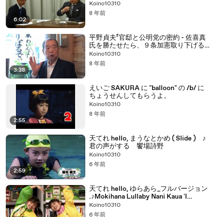
Koino10310
8 年前
6:02
平野貞夫「官邸と公明党の密約 - 佐喜真
氏を勝たせたら、９条加憲取り下げる」
デモクラシータイムス
Koino10310
8 年前
3:38
えいご SAKURA に "balloon" の /b/ に
ちょうせんしてもらうよ。
Koino10310
8 年前
2:55
天てれ hello, まうなとかめ ( Slide ) ♪
君の声がする 饗場詩野
Koino10310
6 年前
2:59
天てれ hello, ゆらあら_フルバージョン
.♪Mokihana Lullaby Nani Kaua 'I
Medley
Koino10310
6 年前