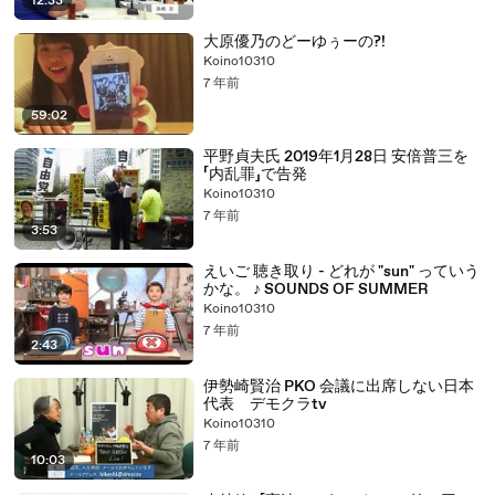
12:33
大原優乃のどーゆぅーの?!
Koino10310
7 年前
59:02
平野貞夫氏 2019年1月28日 安倍普三を
「内乱罪」で告発
Koino10310
7 年前
3:53
えいご 聴き取り - どれが "sun" っていう
かな。 ♪ SOUNDS OF SUMMER
Koino10310
7 年前
2:43
伊勢崎賢治 PKO 会議に出席しない日本
代表 デモクラtv
Koino10310
7 年前
10:03