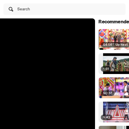
Search
Recommende
54:56
|
Up next
1:51
50:37
5:43