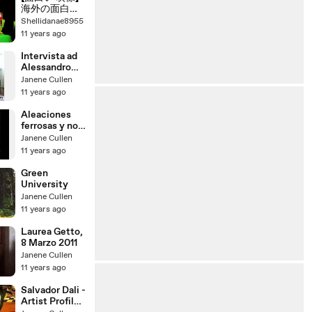
笑い・漫才・
海外の面白・
コント】
イタズラ・ハ
Shellidanae8955
プニング動画
11 years ago
集
Intervista ad
Alessandro
Bergonzoni/1
Janene Cullen
11 years ago
Aleaciones
ferrosas y no
ferrosas
Janene Cullen
11 years ago
Green
University
Janene Cullen
11 years ago
Laurea Getto,
8 Marzo 2011
Janene Cullen
11 years ago
Salvador Dali -
Artist Profile :