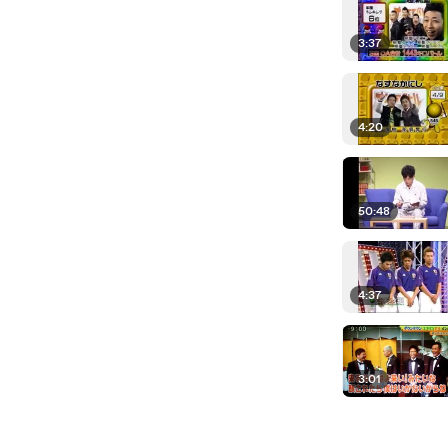
3:37
4:20
50:48
4:37
3:01