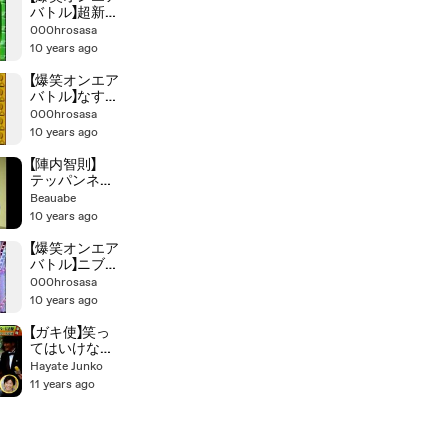
バトル】超新塾
と【オンバト・
000hrosasa
お笑い・漫
10 years ago
才・コント】
【爆笑オンエア
バトル】なすな
かにし【オンバ
000hrosasa
ト・お笑い・
10 years ago
漫才・コント】
【陣内智則】
テッパンネタ
集‼ 10つ
Beauabe
10 years ago
【爆笑オンエア
バトル】ニブン
ノゴ!と+【オン
000hrosasa
バト・お笑
10 years ago
い・漫才・コ
ント】
【ガキ使】笑っ
てはいけない
名探偵24時！
Hayate Junko
ダウンタウン
11 years ago
直撃！撮影秘
話！ 新しい ス
ーパー