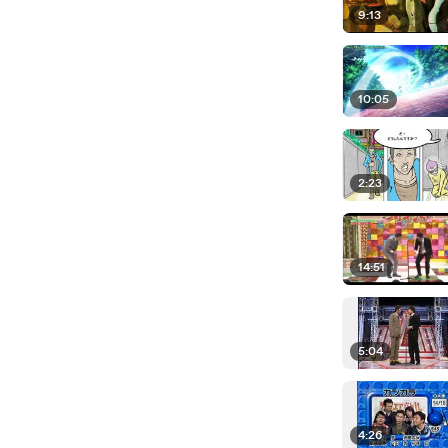
9:13
10:05
2:23
14:51
5:04
4:26