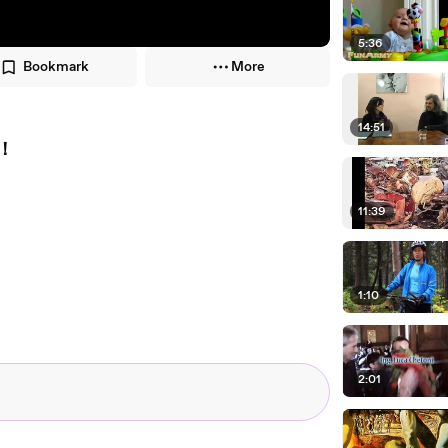
5:36
Bookmark
More
14:51
！
11:39
1:10
2:01