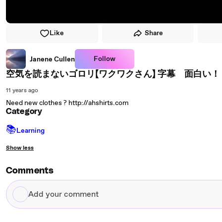
Like
Share
Follow
Janene Cullen
空気を読まないゴロリ【ワクワクさん】 字幕 面白い！
11 years ago
Need new clothes ? http://ahshirts.com
Category
📚
Learning
Show less
Comments
Add
your
comment