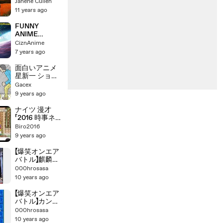
Painting-
Janene Cullen
Course.Com
11 years ago
(Part 2)
FUNNY
ANIME
"PREGNANT"
CiznAnime
LOGIC |
7 years ago
Hilarious
Compilation |
面白いアニメ
いろんなアニ
星新一 ショー
メの面白い妊
トショート ア
Gacex
娠シーン集
ニメ目標! '間
9 years ago
抜けな未来の
発明家' 【世に
ナイツ 漫才
も奇妙な物語
「2016 時事ネ
罰, 笑える 短
タ漫才」＆「怖
Biro2016
編アニメ 1話完
い話」おもしろ
9 years ago
結, ギャグ, シ
すぎるｗｗｗ
ュール, 漫画動
ｗｗ ２本続け
【爆笑オンエア
画】カヤシマシ
てご覧くださ
バトル】麒麟幸
ティー
い！
せ物語【オンバ
000hrosasa
ト・お笑い・
10 years ago
漫才・コント】
【爆笑オンエア
バトル】カンカ
ラ14084【オン
000hrosasa
バト・お笑
10 years ago