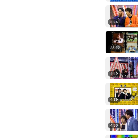
5:24
25:22
4:49
4:39
4:36