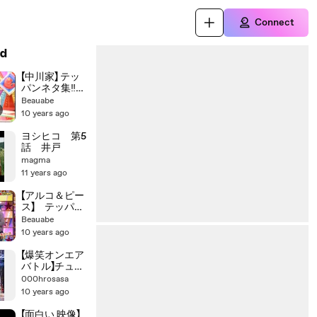
Connect
d
【中川家】 テッ
パンネタ集‼
10つ
Beauabe
10 years ago
ヨシヒコ 第5
話 井戸
magma
11 years ago
【アルコ＆ピー
ス】 テッパン
ネタ集‼ 10つ
Beauabe
10 years ago
【爆笑オンエア
バトル】チュー
トリアル「〇〇
000hrosasa
を怖い話風に
10 years ago
したら」漫才
【オンバト・お
【面白い 映像】