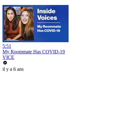
5:51
My Roommate Has COVID-19
VICE
il y a 6 ans