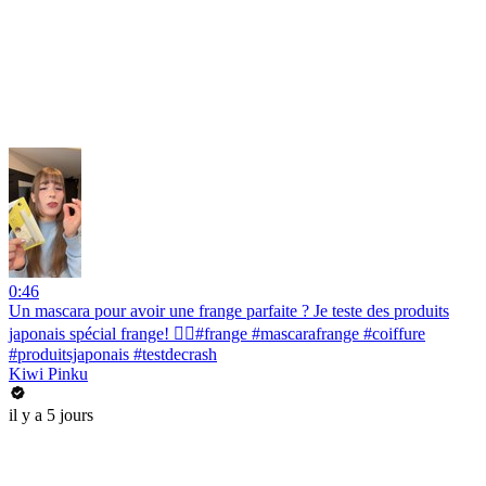
0:46
Un mascara pour avoir une frange parfaite ? Je teste des produits
japonais spécial frange! 💇‍♀️#frange #mascarafrange #coiffure
#produitsjaponais #testdecrash
Kiwi Pinku
il y a 5 jours