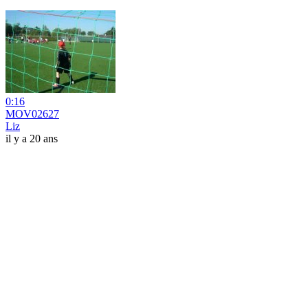
0:16
MOV02627
Liz
il y a 20 ans