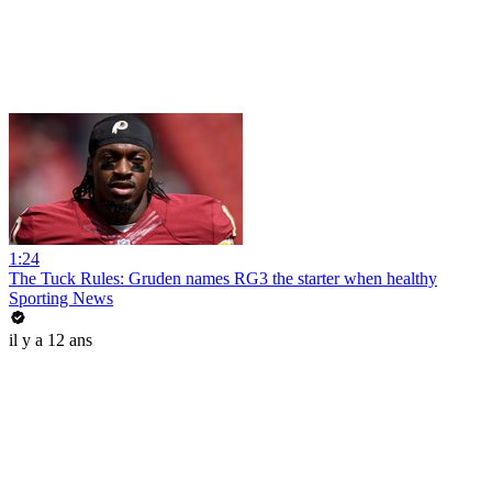
1:24
The Tuck Rules: Gruden names RG3 the starter when healthy
Sporting News
il y a 12 ans