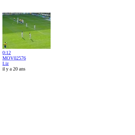
0:12
MOV02576
Liz
il y a 20 ans