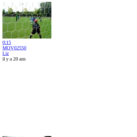
0:15
MOV02550
Liz
il y a 20 ans