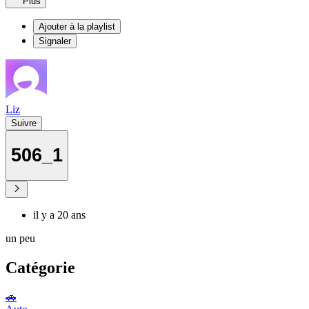
Plus
Ajouter à la playlist
Signaler
Liz
Suivre
506_1
il y a 20 ans
un peu
Catégorie
🚗