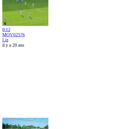
0:12
MOV02576
Liz
il y a 20 ans