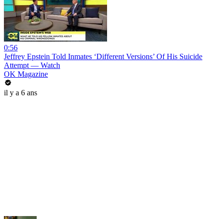
0:56
Jeffrey Epstein Told Inmates ‘Different Versions’ Of His Suicide
Attempt — Watch
OK Magazine
il y a 6 ans