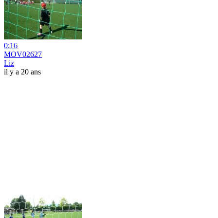
0:16
MOV02627
Liz
il y a 20 ans