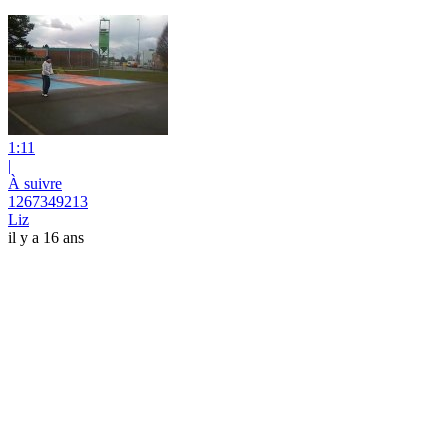
1:11
|
À suivre
1267349213
Liz
il y a 16 ans