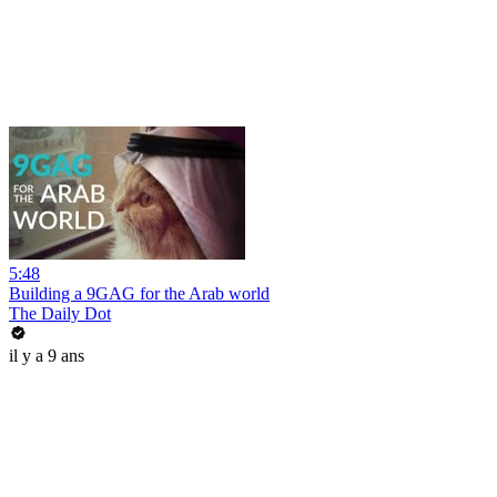
5:48
Building a 9GAG for the Arab world
The Daily Dot
il y a 9 ans