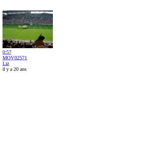
0:57
MOV02571
Liz
il y a 20 ans