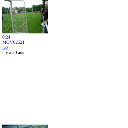
0:24
MOV02521
Liz
il y a 20 ans