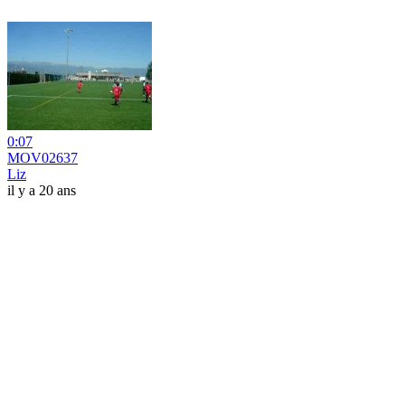
0:07
MOV02637
Liz
il y a 20 ans