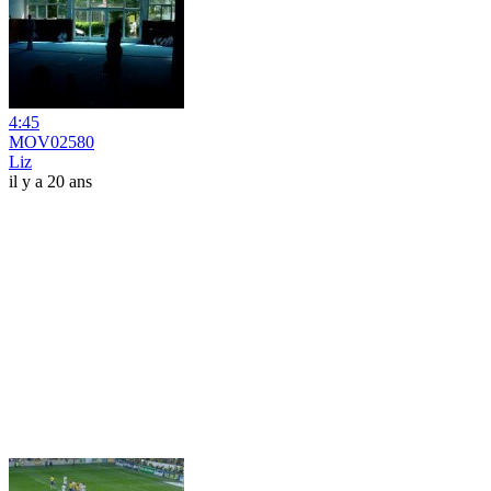
4:45
MOV02580
Liz
il y a 20 ans