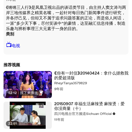
11年前
《锵锵三人行》是凤凰卫视出品的谈话类节目，由主持人窦文涛与两
岸三地传媒界之精英名嘴，一起针对每日热门新闻事件进行研究，
并各抒己见，但却又不属于追求问题答案的正论，而是俗人闲话，
一派“多少天下事，尽付笑谈中”的豪情，达至融汇信息传播，制造
乐趣与辨析事理三大元素于一身的目的。
类别
📺
电视
推荐视频
《你有一封信》20140424：拿什么拯救我
的爱超清版
RheyrTanya3579829
9年前
52:12
|
接下来播放
20150907 幸福生活麻辣烫 麻辣烫：爱
你没商量（十）
四川电视台官方频道Sichuan Official
11年前
22:51