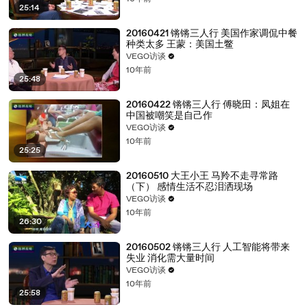
25:14
20160421 锵锵三人行 美国作家调侃中餐
种类太多 王蒙：美国土鳖
VEGO访谈
10年前
25:48
20160422 锵锵三人行 傅晓田：凤姐在
中国被嘲笑是自己作
VEGO访谈
10年前
25:25
20160510 大王小王 马羚不走寻常路
（下） 感情生活不忍泪洒现场
VEGO访谈
10年前
26:30
20160502 锵锵三人行 人工智能将带来
失业 消化需大量时间
VEGO访谈
10年前
25:58