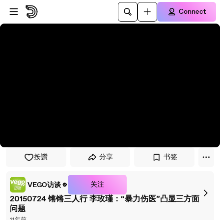
Skip to player
Skip to main content
Connect
按讚
分享
书签
关注
VEGO访谈
20150724 锵锵三人行 李玫瑾：“暴力伤医”凸显三方面
问题