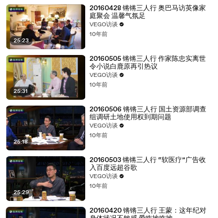
20160428 锵锵三人行 奥巴马访英像家
庭聚会 温馨气氛足
VEGO访谈
10年前
25:23
20160505 锵锵三人行 作家陈忠实离世
令小说白鹿原再引热议
VEGO访谈
10年前
25:31
20160506 锵锵三人行 国土资源部调查
组调研土地使用权到期问题
VEGO访谈
10年前
25:18
20160503 锵锵三人行 “软医疗”广告收
入百度远超谷歌
VEGO访谈
10年前
25:29
20160420 锵锵三人行 王蒙：这年纪对