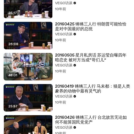
VEGO访谈
10年前
25:17
20160425 锵锵三人行 特朗普可能恰恰
是对中国最好的总统
VEGO访谈
10年前
26:08
20160505 星月私房话 苏运莹自曝四年
暗恋史 被对方当成“哥们儿”
VEGO访谈
10年前
48:01
20160419 锵锵三人行 马未都：猫是人类
豢养的动物中最有灵气的
VEGO访谈
10年前
25:57
20160426 锵锵三人行 台北故宫无论如
何不能算国民党党产
VEGO访谈
10年前