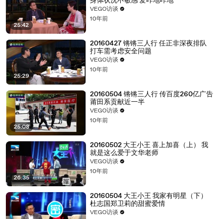
身体状况不敏感 爱咋地咋地
VEGO访谈
10年前
25:42
20160427 锵锵三人行 任正非深夜排队
打车需考虑安全问题
VEGO访谈
10年前
25:29
20160504 锵锵三人行 传百度260亿广告
莆田系贡献近一半
VEGO访谈
10年前
25:08
20160502 大王小王 喜上加喜（上） 我
就是这么爱于文华老师
VEGO访谈
10年前
26:35
20160504 大王小王 我家有明星（下）
杜志国郑卫莉的甜蜜爱情
VEGO访谈