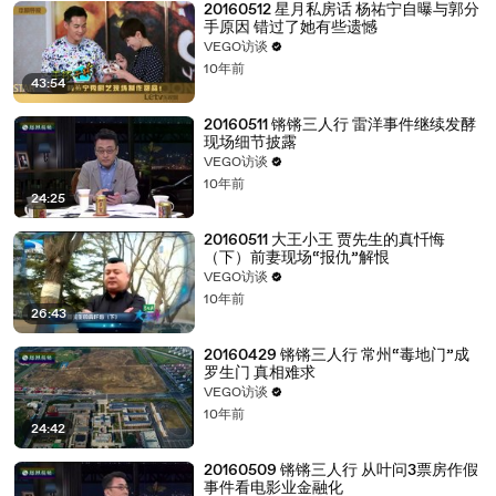
20160512 星月私房话 杨祐宁自曝与郭分
手原因 错过了她有些遗憾
VEGO访谈
10年前
43:54
20160511 锵锵三人行 雷洋事件继续发酵
现场细节披露
VEGO访谈
10年前
24:25
20160511 大王小王 贾先生的真忏悔
（下）前妻现场“报仇”解恨
VEGO访谈
10年前
26:43
20160429 锵锵三人行 常州“毒地门”成
罗生门 真相难求
VEGO访谈
10年前
24:42
20160509 锵锵三人行 从叶问3票房作假
事件看电影业金融化