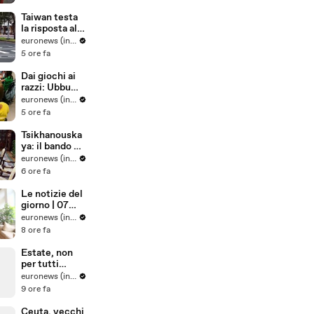
miracolo"
migranti e
droga nel
Taiwan testa
Mediterraneo:
la risposta alle
78 arresti
emergenze
euronews (in Italiano)
con
5 ore fa
un'esercitazio
ne antiaerea
Dai giochi ai
razzi: Ubbu
porta il coding
euronews (in Italiano)
nelle scuole
5 ore fa
primarie in
Portogallo
Tsikhanouska
ya: il bando di
Euronews in
euronews (in Italiano)
Bielorussia
6 ore fa
rende il
pubblico
Le notizie del
bersaglio della
giorno | 07
repressione
agosto 2026 -
euronews (in Italiano)
Pomeridiane
8 ore fa
Estate, non
per tutti
vacanza:
euronews (in Italiano)
quanti europei
9 ore fa
non possono
permettersi le
Ceuta, vecchi