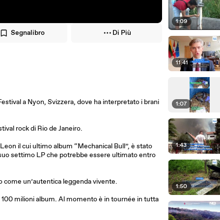
1:09
Segnalibro
Di Più
11:41
estival a Nyon, Svizzera, dove ha interpretato i brani
1:07
tival rock di Rio de Janeiro.
1:43
Leon il cui ultimo album “Mechanical Bull”, è stato
l suo settimo LP che potrebbe essere ultimato entro
po come un’autentica leggenda vivente.
1:50
100 milioni album. Al momento è in tournée in tutta