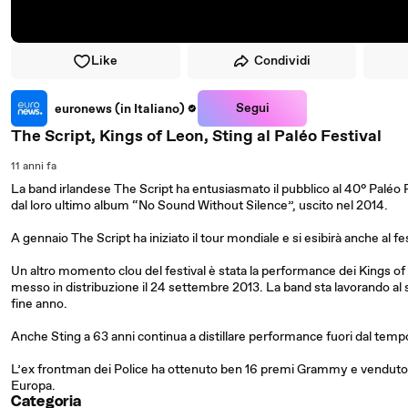
Like
Condividi
Segui
euronews (in Italiano)
The Script, Kings of Leon, Sting al Paléo Festival
11 anni fa
La band irlandese The Script ha entusiasmato il pubblico al 40° Paléo F
dal loro ultimo album “No Sound Without Silence”, uscito nel 2014.
A gennaio The Script ha iniziato il tour mondiale e si esibirà anche al fes
Un altro momento clou del festival è stata la performance dei Kings of 
messo in distribuzione il 24 settembre 2013. La band sta lavorando a
fine anno.
Anche Sting a 63 anni continua a distillare performance fuori dal tem
L’ex frontman dei Police ha ottenuto ben 16 premi Grammy e venduto 
Europa.
Categoria