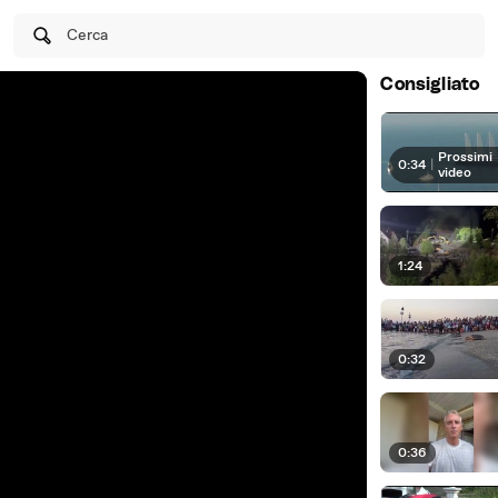
Cerca
Consigliato
Prossimi
0:34
|
video
1:24
0:32
0:36