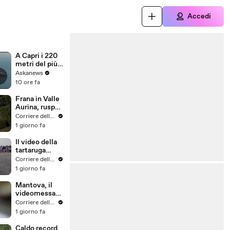
Accedi
A Capri i 220
metri del più
grande yacht
Askanews
a vela del
10 ore fa
mondo
Frana in Valle
Aurina, ruspe
al lavoro per
Corriere della Sera
rimuovere i
1 giorno fa
detriti.
Impiegati 150
Il video della
soccorritori
tartaruga
per
rilasciata a
Corriere della Sera
ripristinare
Riccione
1 giorno fa
l'accesso al
paese isolato
Mantova, il
videomessag
gio di Roberto
Corriere della Sera
Mancini al
1 giorno fa
piccolo
Filippo: «Tua
Caldo record