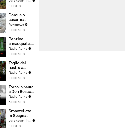
Narbonne
euronews (in Italiano)
brucia 100
4 ore fa
ettari in
Francia
Domus o
caserma
vigili? La
Askanews
scoperta al
2 giorni fa
Celio a Roma
con lavori
Benzina
PNRR
annacquata,
allarme a
Radio Roma
Roma:
2 giorni fa
controlli della
Guardia di
Taglio del
Finanza
nastro a
Centocelle,
Radio Roma
inaugurato il
2 giorni fa
primo rifugio
fito-
Torna la paura
bioclimatico
a Don Bosco
di Roma
dopo la
Radio Roma
seconda
3 giorni fa
bomba carta:
"Situazione al
Smantellata
limite,
in Spagna
condomini
maxi rete di
euronews (in Italiano)
salvi per
traffico di
4 ore fa