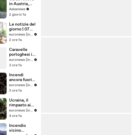
sorella ti
in Austria,
proteggerà
Vienna tocca
Askanews
dall’alto»
41 gradi
2 giorni fa
Le notizie del
giorno | 07
agosto 2026 -
euronews (in Italiano)
Serale
2 ore fa
Caravelle
portoghesi in
aumento in
euronews (in Italiano)
Spagna: cosa
3 ore fa
fare in caso di
puntura
Incendi
ancora fuori
controllo,
euronews (in Italiano)
l'Europa
3 ore fa
boccheggia
sotto il caldo
Ucraina, il
estremo
rimpasto ai
vertici militari
euronews (in Italiano)
incide poco
4 ore fa
sulla
rivoluzione
Incendio
dei droni
vicino