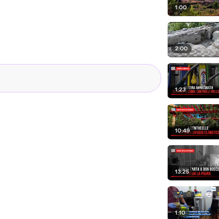
1:00
2:00
1:23
10:49
13:25
1:10