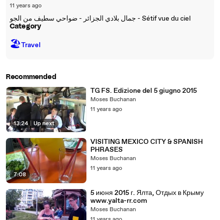
11 years ago
جمال بلادي الجزائر - ضواحي سطيف من الجو - Sétif vue du ciel
Category
🏖
Travel
Recommended
TG FS. Edizione del 5 giugno 2015
Moses Buchanan
11 years ago
13:24
|
Up next
VISITING MEXICO CITY & SPANISH
PHRASES
Moses Buchanan
11 years ago
7:08
5 июня 2015 г. Ялта, Отдых в Крыму
www.yalta-rr.com
Moses Buchanan
11 years ago