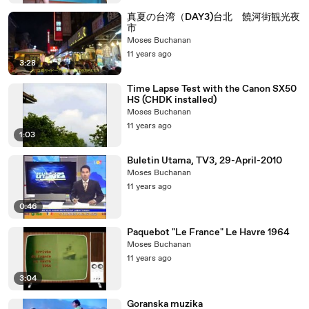
真夏の台湾（DAY3)台北 饒河街観光夜
市
Moses Buchanan
11 years ago
3:28
Time Lapse Test with the Canon SX50
HS (CHDK installed)
Moses Buchanan
11 years ago
1:03
Buletin Utama, TV3, 29-April-2010
Moses Buchanan
11 years ago
0:46
Paquebot "Le France" Le Havre 1964
Moses Buchanan
11 years ago
3:04
Goranska muzika