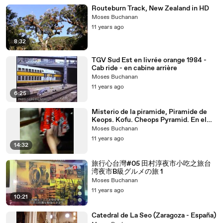
Routeburn Track, New Zealand in HD
Moses Buchanan
11 years ago
8:32
TGV Sud Est en livrée orange 1984 -
Cab ride - en cabine arrière
Moses Buchanan
11 years ago
6:25
Misterio de la piramide, Piramide de
Keops. Kofu. Cheops Pyramid. En el
interior de la piramide
Moses Buchanan
11 years ago
14:32
旅行心台灣#05 田村淳夜市小吃之旅台
湾夜市B級グルメの旅 1
Moses Buchanan
11 years ago
10:21
Catedral de La Seo (Zaragoza - España)