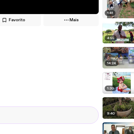
1:41
Favorito
Mais
4:55
14:24
1:30
9:40