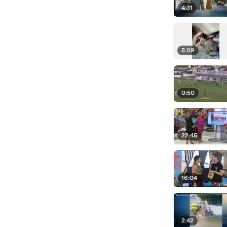
4:31
5:09
0:50
22:45
16:04
2:42