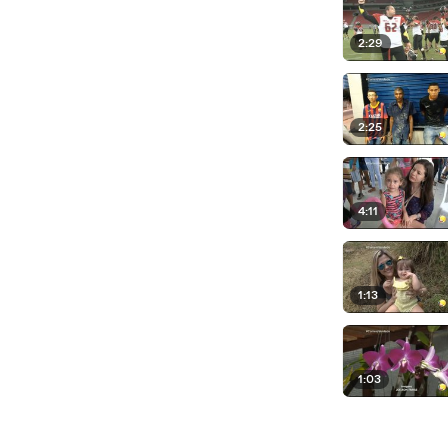
2:29
2:25
4:11
1:13
1:03