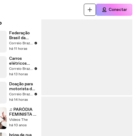
Conectar
o
Federação
Brasil da
Esperança
Correio Braziliense
lança Leandro
há 11 horas
Grass para
disputar o
Carros
GDF
elétricos
ocupam os 3
Correio Braziliense
primeiros
há 13 horas
lugares de
vendas no
Doação para
Brasil em
motorista de
julho
aplicativo vira
Correio Braziliense
caso de
há 14 horas
polícia, em
Vicente Pires
♫ PARÓDIA
FEMINISTA -
MC Biel
Videos The
'Química'
há 10 anos
#QueMico -
Barbara
briga de rua