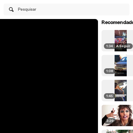
Pesquisar
Recomendad
1:34
|
A Seguir
1:08
1:45
3:29