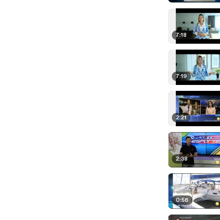
7:18
7:19
2:21
2:38
0:56