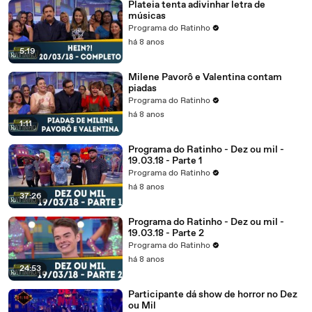
Plateia tenta adivinhar letra de
músicas
Programa do Ratinho
há 8 anos
5:19
Milene Pavorô e Valentina contam
piadas
Programa do Ratinho
há 8 anos
1:11
Programa do Ratinho - Dez ou mil -
19.03.18 - Parte 1
Programa do Ratinho
há 8 anos
37:26
Programa do Ratinho - Dez ou mil -
19.03.18 - Parte 2
Programa do Ratinho
há 8 anos
24:53
Participante dá show de horror no Dez
ou Mil