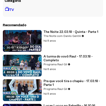
Categoria
📺
TV
Recomendado
The Noite 22.03.18 - Quinta - Parte 1
The Noite com Danilo Gentili
há 8 anos
30:19
|
A Seguir
A turma do vovô Raul - 17.03.18 -
Completo
Programa Raul Gil
há 8 anos
48:08
Pra que você tira o chapéu - 17.03.18 -
Parte 1
Programa Raul Gil
há 8 anos
46:38
Lucas Lucco no Sabadão - 16.10.16