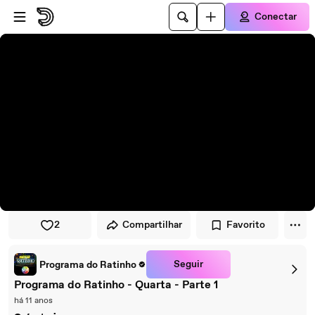
Pular para o player
Ir para o conteúdo principal
Conectar
2
Compartilhar
Favorito
Seguir
Programa do Ratinho
Programa do Ratinho - Quarta - Parte 1
há 11 anos