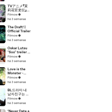
with 鉄道むす
め』ティザー映
TVアニメ『茉
像
莉花官吏伝』特
報PV｜TVア
Filmow
ニメ化決定
há 3 semanas
The Draft! |
Official Trailer
Filmow
há 3 semanas
Oskar Lutsu
"Soo" treiler -
film kinodes
Filmow
18.
há 3 semanas
veebruarist
2022
Love is the
Monster -
Trailer
Filmow
há 3 semanas
BL드라마 내
남자친구는 조
각남 메인예고
Filmow
편 [my
há 3 semanas
boyfriend is a
sculpture
‘Never Date a