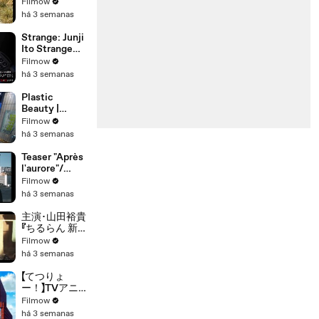
AND THE
Filmow
PRISONER -
há 3 semanas
Official Trailer
Strange: Junji
Ito Strange
Stories for
Filmow
Sleepless
há 3 semanas
Nights -
Teaser
Plastic
Beauty |
Official Teaser
Filmow
| Netflix
há 3 semanas
Teaser "Après
l'aurore"/
"After dawn"
Filmow
teaser/
há 3 semanas
Yohann
KOUAM
主演･山田裕貴
『ちるらん 新撰
組鎮魂歌』
Filmow
2026春放送
há 3 semanas
【TBS】
【てつりょ
ー！】TVアニ
メ『てつりょ
Filmow
ー！meet
há 3 semanas