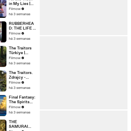
in My Lies |
Official Trailer
Filmow
| Netflix
há 3 semanas
RUBBERHEA
D: THE LIFE &
MONSTERS
Filmow
OF STEVE
há 3 semanas
JOHNSON
(2026) 4K
The Traitors
Türkiye |
Resmi
Filmow
Fragman |
há 3 semanas
Prime Video
Türkiye
The Traitors.
@PrimeVideo
Zdrajcy -
TR
NOWY
Filmow
SPEKTAKUL
há 3 semanas
ARNY
PROGRAM
Final Fantasy:
WKRÓTCE W
The Spirits
TVN! 🔥
Within -
Filmow
Trailer
há 3 semanas
THE
SAMURAI