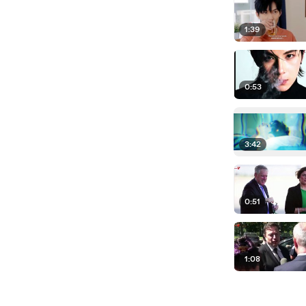
1:39
0:53
3:42
0:51
1:08