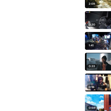
2:09
0:30
1:41
0:33
0:15
0:59