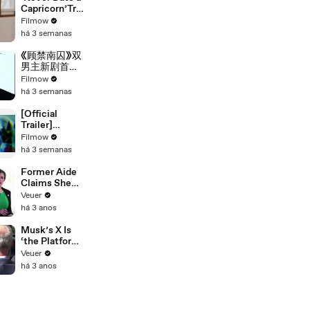
main trailer]
Capricorn’Trai
ler. 《别碰摩羯
Filmow
啊！》正片预
há 3 semanas
告。#drama
#blseries #bl
《顾禁南囚》双
男主新剧首支
预告
Filmow
há 3 semanas
[Official
Trailer]
CHÀNG KẸ |
Filmow
MY LITTLE
há 3 semanas
GHOST |
BOYS LOVE
Former Aide
VIETNAM |
Claims She
KC 03.10.2025
Was Asked to
Veuer
Make a ‘Hit
há 3 anos
List’ For
Trump
Musk’s X Is
‘the Platform
With the
Veuer
Largest Ratio
há 3 anos
of
Misinformatio
n or
Disinformatio