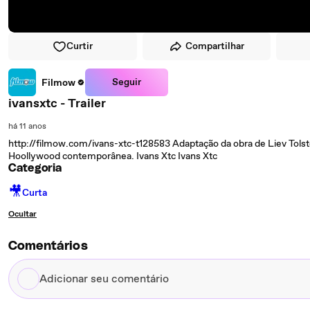
Curtir
Compartilhar
Seguir
Filmow
ivansxtc - Trailer
há 11 anos
http://filmow.com/ivans-xtc-t128583 Adaptação da obra de Liev Tolstói
Hoollywood contemporânea. Ivans Xtc Ivans Xtc
Categoria
🎥
Curta
Ocultar
Comentários
Adicionar
seu
comentário