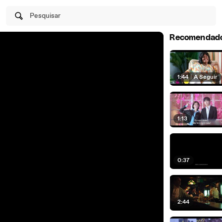
Pesquisar
Recomendad
1:44
|
A Seguir
1:13
0:37
2:44