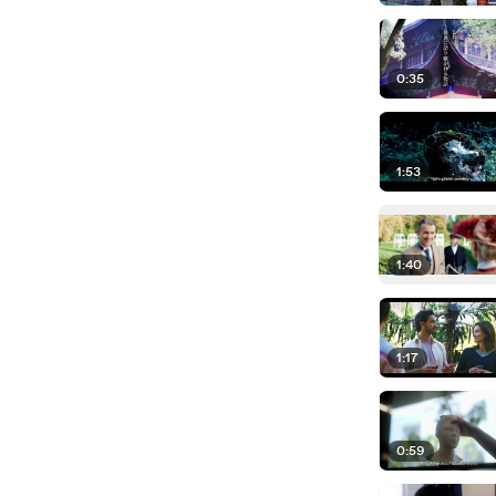
0:35
1:53
1:40
1:17
0:59