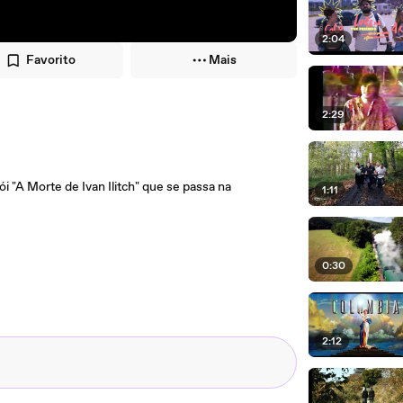
2:04
Favorito
Mais
2:29
 "A Morte de Ivan Ilitch" que se passa na
1:11
0:30
2:12