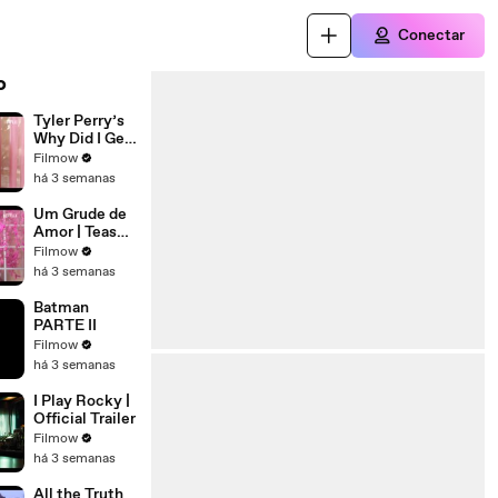
Conectar
o
Tyler Perry’s
Why Did I Get
Married
Filmow
Again? |
há 3 semanas
Official Teaser
| Netflix
Um Grude de
Amor | Teaser
oficial |
Filmow
Netflix
há 3 semanas
Batman
PARTE II
Filmow
há 3 semanas
I Play Rocky |
Official Trailer
Filmow
há 3 semanas
All the Truth