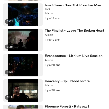
Joss Stone - Son Of A Preacher Man
live
Alison
il y a 19 ans
3:02
The Finalist - Leave The Broken Heart
Alison
il y a 19 ans
3:36
Evanescence - Lithium Live Session
Alison
il y a 20 ans
3:53
Heavenly - Spill blood on fire
Alison
il y a 20 ans
5:12
Florence Foresti - Rateaux 1