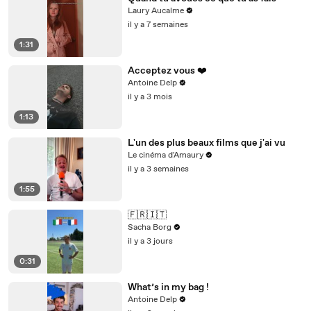
Laury Aucalme
il y a 7 semaines
1:31
Acceptez vous ❤️
Antoine Delp
il y a 3 mois
1:13
L'un des plus beaux films que j'ai vu
Le cinéma d'Amaury
il y a 3 semaines
1:55
🇫🇷🇮🇹
Sacha Borg
il y a 3 jours
0:31
What’s in my bag !
Antoine Delp