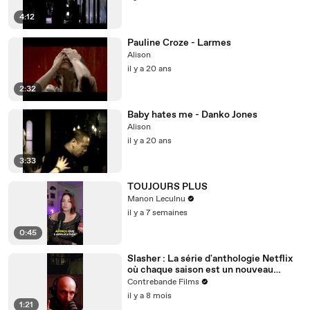
4:12
Pauline Croze - Larmes
Alison
il y a 20 ans
2:32
Baby hates me - Danko Jones
Alison
il y a 20 ans
3:33
TOUJOURS PLUS
Manon Leculnu
il y a 7 semaines
0:45
Slasher : La série d'anthologie Netflix
où chaque saison est un nouveau
massacre intelligent et jouissif
Contrebande Films
il y a 8 mois
1:21