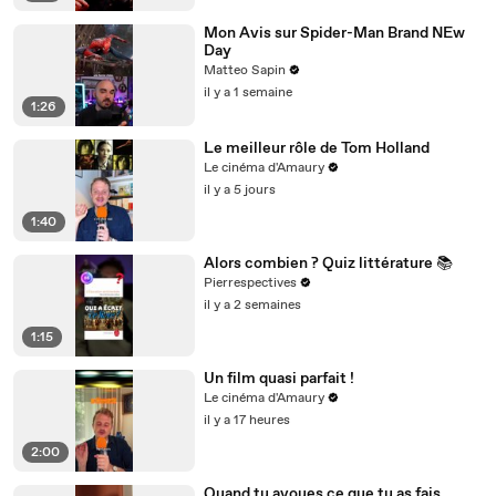
Mon Avis sur Spider-Man Brand NEw
Day
Matteo Sapin
il y a 1 semaine
1:26
Le meilleur rôle de Tom Holland
Le cinéma d'Amaury
il y a 5 jours
1:40
Alors combien ? Quiz littérature 📚
Pierrespectives
il y a 2 semaines
1:15
Un film quasi parfait !
Le cinéma d'Amaury
il y a 17 heures
2:00
Quand tu avoues ce que tu as fais