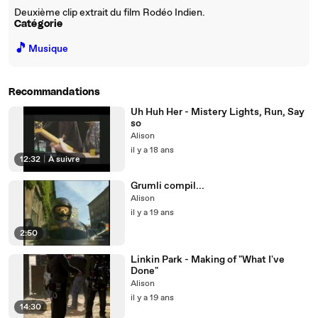
Deuxième clip extrait du film Rodéo Indien.
Catégorie
🎵
Musique
Recommandations
Uh Huh Her - Mistery Lights, Run, Say
so
Alison
il y a 18 ans
12:32
|
À suivre
Grumli compil...
Alison
il y a 19 ans
2:50
Linkin Park - Making of "What I've
Done"
Alison
il y a 19 ans
14:30