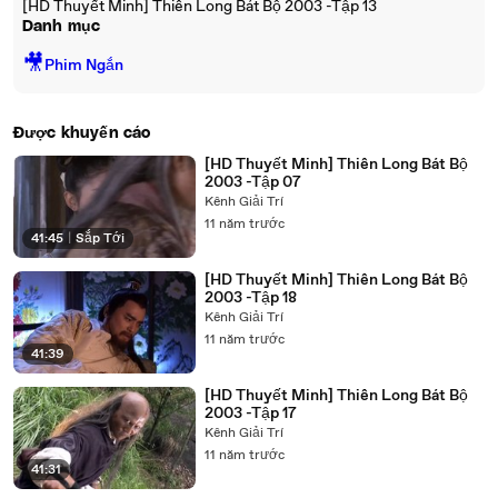
[HD Thuyết Minh] Thiên Long Bát Bộ 2003 -Tập 13
Danh mục
🎥
Phim Ngắn
Được khuyến cáo
[HD Thuyết Minh] Thiên Long Bát Bộ
2003 -Tập 07
Kênh Giải Trí
11 năm trước
41:45
|
Sắp Tới
[HD Thuyết Minh] Thiên Long Bát Bộ
2003 -Tập 18
Kênh Giải Trí
11 năm trước
41:39
[HD Thuyết Minh] Thiên Long Bát Bộ
2003 -Tập 17
Kênh Giải Trí
11 năm trước
41:31