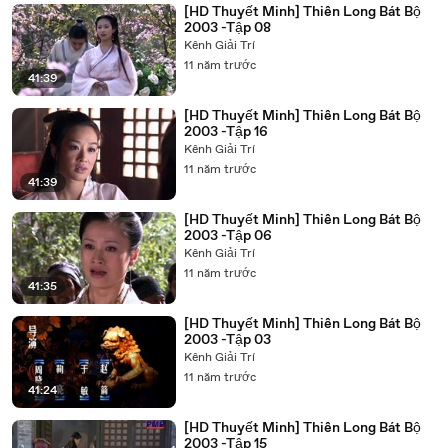
[HD Thuyết Minh] Thiên Long Bát Bộ
2003 -Tập 08
Kênh Giải Trí
11 năm trước
41:39
[HD Thuyết Minh] Thiên Long Bát Bộ
2003 -Tập 16
Kênh Giải Trí
11 năm trước
41:39
[HD Thuyết Minh] Thiên Long Bát Bộ
2003 -Tập 06
Kênh Giải Trí
11 năm trước
41:35
[HD Thuyết Minh] Thiên Long Bát Bộ
2003 -Tập 03
Kênh Giải Trí
11 năm trước
41:24
[HD Thuyết Minh] Thiên Long Bát Bộ
2003 -Tập 15