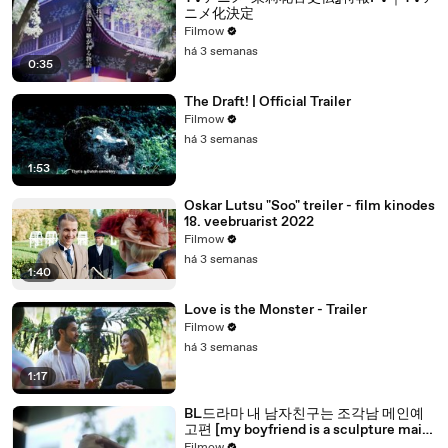
ニメ化決定
Filmow
há 3 semanas
0:35
The Draft! | Official Trailer
Filmow
há 3 semanas
1:53
Oskar Lutsu "Soo" treiler - film kinodes
18. veebruarist 2022
Filmow
há 3 semanas
1:40
Love is the Monster - Trailer
Filmow
há 3 semanas
1:17
BL드라마 내 남자친구는 조각남 메인예
고편 [my boyfriend is a sculpture main
trailer]