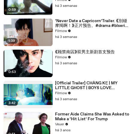
Filmow
há 3 semanas
0:59
‘Never Date a Capricorn’Trailer. 《别碰
摩羯啊！》正片预告。#drama #blseries
#bl
Filmow
há 3 semanas
1:39
《顾禁南囚》双男主新剧首支预告
Filmow
há 3 semanas
0:53
[Official Trailer] CHÀNG KẸ | MY
LITTLE GHOST | BOYS LOVE
VIETNAM | KC 03.10.2025
Filmow
há 3 semanas
3:42
Former Aide Claims She Was Asked to
Make a ‘Hit List’ For Trump
Veuer
há 3 anos