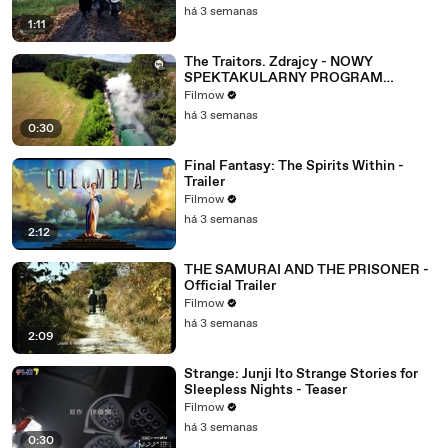
há 3 semanas
1:11
The Traitors. Zdrajcy - NOWY
SPEKTAKULARNY PROGRAM
WKRÓTCE W TVN! 🔥
Filmow
há 3 semanas
0:30
Final Fantasy: The Spirits Within -
Trailer
Filmow
há 3 semanas
2:12
THE SAMURAI AND THE PRISONER -
Official Trailer
Filmow
há 3 semanas
2:09
Strange: Junji Ito Strange Stories for
Sleepless Nights - Teaser
Filmow
há 3 semanas
0:30