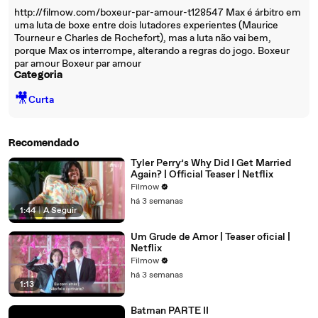
http://filmow.com/boxeur-par-amour-t128547 Max é árbitro em
uma luta de boxe entre dois lutadores experientes (Maurice
Tourneur e Charles de Rochefort), mas a luta não vai bem,
porque Max os interrompe, alterando a regras do jogo. Boxeur
par amour Boxeur par amour
Categoria
🎥
Curta
Recomendado
Tyler Perry’s Why Did I Get Married
Again? | Official Teaser | Netflix
Filmow
há 3 semanas
1:44
|
A Seguir
Um Grude de Amor | Teaser oficial |
Netflix
Filmow
há 3 semanas
1:13
Batman PARTE II