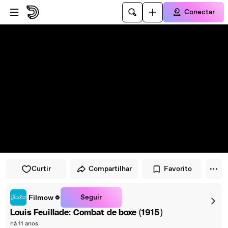
Pular para o player
Ir para o conteúdo principal
Conectar
Curtir
Compartilhar
Favorito
Seguir
Filmow
Louis Feuillade: Combat de boxe (1915)
há 11 anos