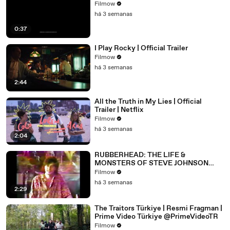
Filmow
há 3 semanas
0:37
I Play Rocky | Official Trailer
Filmow
há 3 semanas
2:44
All the Truth in My Lies | Official
Trailer | Netflix
Filmow
há 3 semanas
2:04
RUBBERHEAD: THE LIFE &
MONSTERS OF STEVE JOHNSON
(2026) 4K
Filmow
há 3 semanas
2:29
The Traitors Türkiye | Resmi Fragman |
Prime Video Türkiye @PrimeVideoTR
Filmow