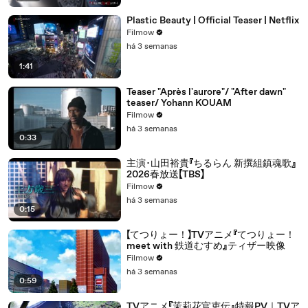
Plastic Beauty | Official Teaser | Netflix
Filmow
há 3 semanas
1:41
Teaser "Après l'aurore"/ "After dawn"
teaser/ Yohann KOUAM
Filmow
há 3 semanas
0:33
主演･山田裕貴『ちるらん 新撰組鎮魂歌』
2026春放送【TBS】
Filmow
há 3 semanas
0:15
【てつりょー！】TVアニメ『てつりょー！
meet with 鉄道むすめ』ティザー映像
Filmow
há 3 semanas
0:59
TVアニメ『茉莉花官吏伝』特報PV｜TVア