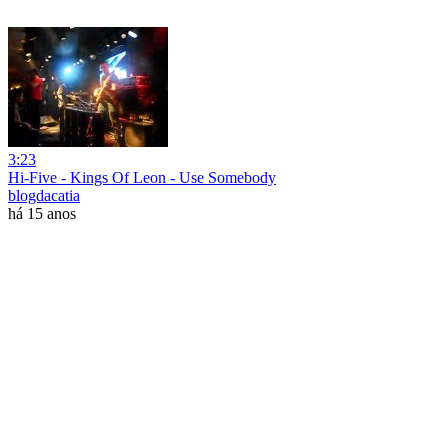
3:23
Hi-Five - Kings Of Leon - Use Somebody
blogdacatia
há 15 anos