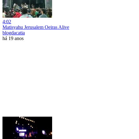
4:02
Matisyahu Jerusalem Oeiras Alive
blogdacatia
há 19 anos