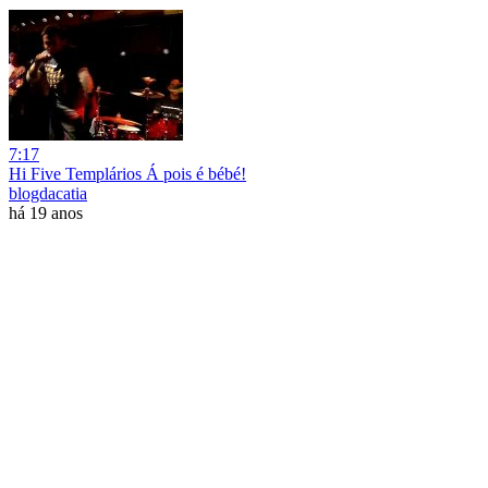
7:17
Hi Five Templários Á pois é bébé!
blogdacatia
há 19 anos