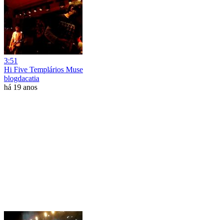
3:51
Hi Five Templários Muse
blogdacatia
há 19 anos