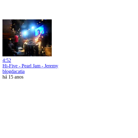
4:52
Hi-Five - Pearl Jam - Jeremy
blogdacatia
há 15 anos