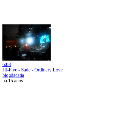
6:03
Hi-Five - Sade - Ordinary Love
blogdacatia
há 15 anos