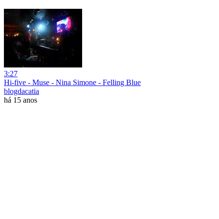
3:27
Hi-five - Muse - Nina Simone - Felling Blue
blogdacatia
há 15 anos