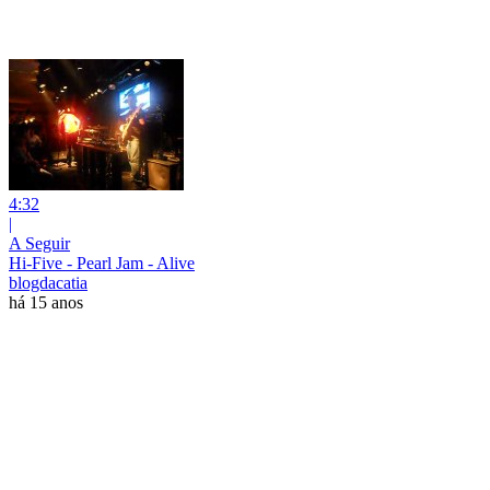
4:32
|
A Seguir
Hi-Five - Pearl Jam - Alive
blogdacatia
há 15 anos