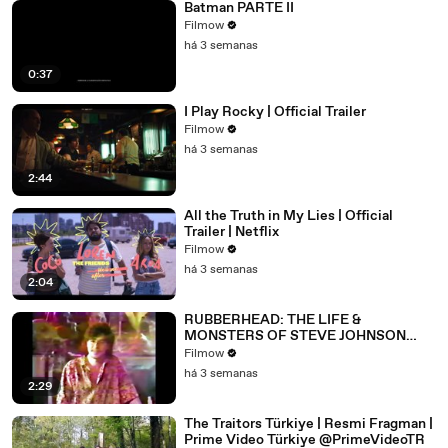
Batman PARTE II
Filmow
há 3 semanas
0:37
I Play Rocky | Official Trailer
Filmow
há 3 semanas
2:44
All the Truth in My Lies | Official
Trailer | Netflix
Filmow
há 3 semanas
2:04
RUBBERHEAD: THE LIFE &
MONSTERS OF STEVE JOHNSON
(2026) 4K
Filmow
há 3 semanas
2:29
The Traitors Türkiye | Resmi Fragman |
Prime Video Türkiye @PrimeVideoTR