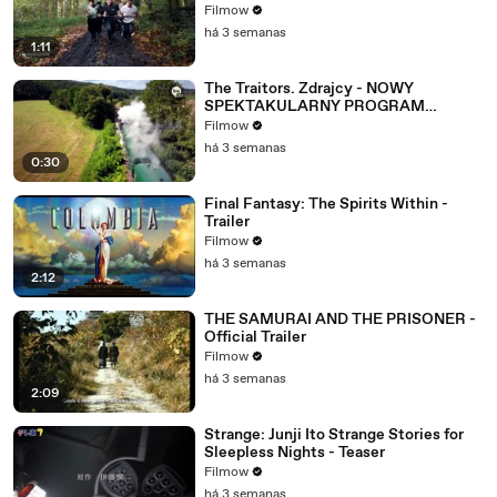
Filmow
há 3 semanas
1:11
The Traitors. Zdrajcy - NOWY
SPEKTAKULARNY PROGRAM
WKRÓTCE W TVN! 🔥
Filmow
há 3 semanas
0:30
Final Fantasy: The Spirits Within -
Trailer
Filmow
há 3 semanas
2:12
THE SAMURAI AND THE PRISONER -
Official Trailer
Filmow
há 3 semanas
2:09
Strange: Junji Ito Strange Stories for
Sleepless Nights - Teaser
Filmow
há 3 semanas