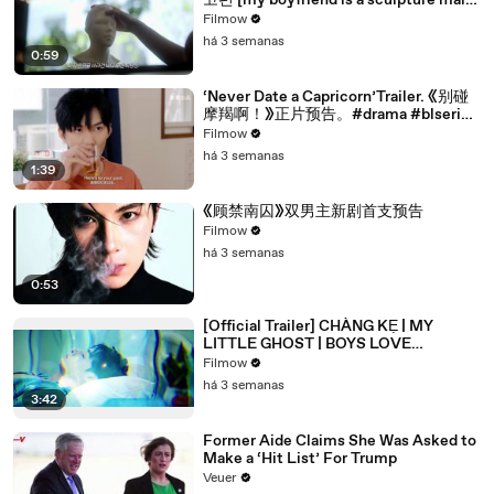
고편 [my boyfriend is a sculpture main
trailer]
Filmow
há 3 semanas
0:59
‘Never Date a Capricorn’Trailer. 《别碰
摩羯啊！》正片预告。#drama #blseries
#bl
Filmow
há 3 semanas
1:39
《顾禁南囚》双男主新剧首支预告
Filmow
há 3 semanas
0:53
[Official Trailer] CHÀNG KẸ | MY
LITTLE GHOST | BOYS LOVE
VIETNAM | KC 03.10.2025
Filmow
há 3 semanas
3:42
Former Aide Claims She Was Asked to
Make a ‘Hit List’ For Trump
Veuer