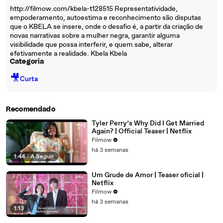
http://filmow.com/kbela-t128515 Representatividade,
empoderamento, autoestima e reconhecimento são disputas
que o KBELA se insere, onde o desafio é, a partir da criação de
novas narrativas sobre a mulher negra, garantir alguma
visibilidade que possa interferir, e quem sabe, alterar
efetivamente a realidade. Kbela Kbela
Categoria
🎥
Curta
Recomendado
Tyler Perry’s Why Did I Get Married
Again? | Official Teaser | Netflix
Filmow
há 3 semanas
1:44
|
A Seguir
Um Grude de Amor | Teaser oficial |
Netflix
Filmow
há 3 semanas
1:13