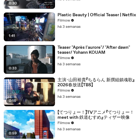
0:30
Plastic Beauty | Official Teaser | Netflix
Filmow
há 3 semanas
1:41
Teaser "Après l'aurore"/ "After dawn"
teaser/ Yohann KOUAM
Filmow
há 3 semanas
0:33
主演･山田裕貴『ちるらん 新撰組鎮魂歌』
2026春放送【TBS】
Filmow
há 3 semanas
0:15
【てつりょー！】TVアニメ『てつりょー！
meet with 鉄道むすめ』ティザー映像
Filmow
há 3 semanas
0:59