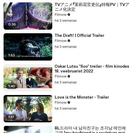
TVアニメ『茉莉花官吏伝』特報PV｜TVア
ニメ化決定
Filmow
há 3 semanas
0:35
The Draft! | Official Trailer
Filmow
há 3 semanas
1:53
Oskar Lutsu "Soo" treiler - film kinodes
18. veebruarist 2022
Filmow
há 3 semanas
1:40
Love is the Monster - Trailer
Filmow
há 3 semanas
1:17
BL드라마 내 남자친구는 조각남 메인예