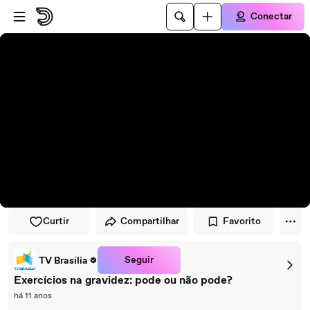
Pular para o player
Ir para o conteúdo principal
Conectar
Curtir
Compartilhar
Favorito
Seguir
TV Brasília
Exercícios na gravidez: pode ou não pode?
há 11 anos