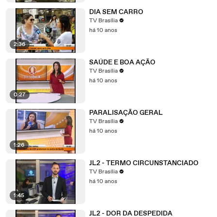
DIA SEM CARRO
TV Brasília
há 10 anos
2:36
SAÚDE E BOA AÇÃO
TV Brasília
há 10 anos
0:27
PARALISAÇÃO GERAL
TV Brasília
há 10 anos
1:26
JL2 - TERMO CIRCUNSTANCIADO
TV Brasília
há 10 anos
1:45
JL2 - DOR DA DESPEDIDA