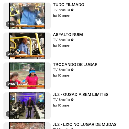
TUDO FILMADO!
TV Brasília
há 10 anos
1:16
ASFALTO RUIM
TV Brasília
há 10 anos
3:14
TROCANDO DE LUGAR
TV Brasília
há 10 anos
2:55
JL2 - OUSADIA SEM LIMITES
TV Brasília
há 10 anos
1:29
JL2 - LIXO NO LUGAR DE MUDAS