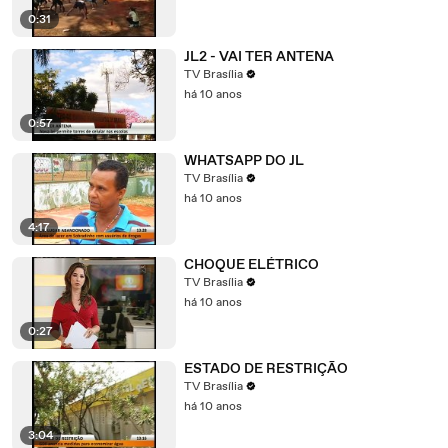
0:31
JL2 - VAI TER ANTENA
TV Brasília
há 10 anos
0:57
WHATSAPP DO JL
TV Brasília
há 10 anos
4:17
CHOQUE ELÉTRICO
TV Brasília
há 10 anos
0:27
ESTADO DE RESTRIÇÃO
TV Brasília
há 10 anos
3:04