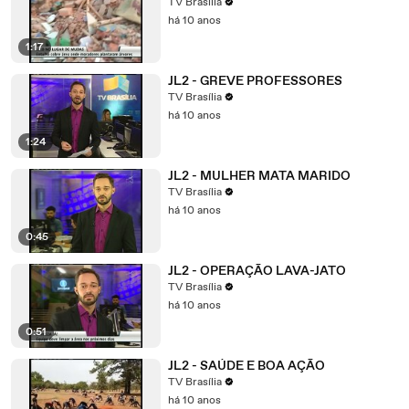
TV Brasília
há 10 anos
1:17
JL2 - GREVE PROFESSORES
TV Brasília
há 10 anos
1:24
JL2 - MULHER MATA MARIDO
TV Brasília
há 10 anos
0:45
JL2 - OPERAÇÃO LAVA-JATO
TV Brasília
há 10 anos
0:51
JL2 - SAÚDE E BOA AÇÃO
TV Brasília
há 10 anos