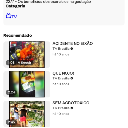
22/7 - Os benefícios dos exercícios na gestação
Categoria
📺
TV
Recomendado
ACIDENTE NO EIXÃO
TV Brasília
há 10 anos
1:08
|
A Seguir
QUE NOJO!
TV Brasília
há 10 anos
2:24
SEM AGROTÓXICO
TV Brasília
há 10 anos
2:45