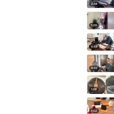
2:38
1:29
0:58
0:52
1:58
1:02