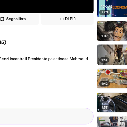
1:20
Segnalibro
Di Più
1:07
15)
 Renzi incontra il Presidente palestinese Mahmoud
1:41
1:42
1:57