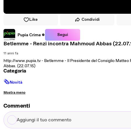
Like
Condividi
Segui
Pupia Crime
Betlemme - Renzi incontra Mahmoud Abbas (22.07.
11 anni fa
http://www.pupia.tv - Betlemme - Il Presidente del Consiglio Matteo
Abbas. (22.07.15)
Categoria
🗞
Novità
Mostra meno
Commenti
Aggiungi
il