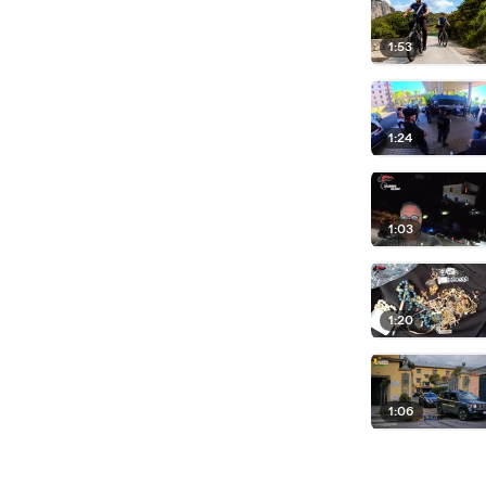
1:53
1:24
1:03
1:20
1:06