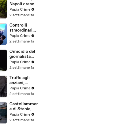
(25.07.26)
Napoli cresce
la "flotta
Pupia Crime
green": nuove
2 settimane fa
auto
elettriche e
Controlli
mezzi
straordinari
sostenibili
della Polizia a
Pupia Crime
anche sulle
Milano e
2 settimane fa
isole
Firenze: 9
(25.07.26)
arresti, 29
Omicidio del
denunce e
giornalista
oltre 7mila
Luca
Pupia Crime
persone
Esposito:
2 settimane fa
identificate
confessa il
(25.07.26)
killer, è un
Truffe agli
26enne
anziani,
tunisino
arrestato il
Pupia Crime
(25.07.26)
telefonista
2 settimane fa
della banda:
colpi anche ad
Castellammar
Aversa, oltre
e di Stabia,
300mila euro
l'ombra del
Pupia Crime
il bottino
clan
2 settimane fa
stimato
D'Alessandro
(24.07.26)
dietro
scommesse
illegali: 5