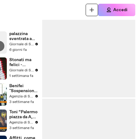
Accedi
palazzina
sventrata a
Messina,
Giornale di Sicilia
nuovo video
6 giorni fa
Stonati ma
felici -
Puntata 15
Giornale di Sicilia
1 settimana fa
Benifei
"Sospensione
accordo Ue-
Agenzia di Stampa ITALPRESS
Israele
3 settimane fa
materia
commerciale,
Toni “Palermo
voto a
piazza da A,
maggioranza"
può essere
Agenzia di Stampa ITALPRESS
l'anno buono”
3 settimane fa
Affitti, come