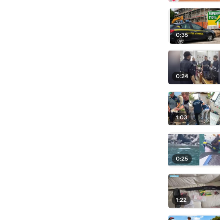
0:35
0:24
1:03
0:25
1:22