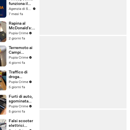
funziona il
canone
Agenzia di Stampa ITALPRESS
concordato
7 mesi fa
Rapina al
McDonald's:
cinque arresti,
Pupia Crime
due indagati
2 giorni fa
anche per
spaccio di
Terremoto ai
droga
Campi
(03.08.26)
Flegrei: 250
Pupia Crime
sfollati e 21
4 giorni fa
feriti,
residenti
Traffico di
chiedono
droga
certezze sul
"ispirato" da
Pupia Crime
futuro
serie tv e trap:
5 giorni fa
(01.08.26)
23 arresti
(31.07.26)
Furti di auto,
sgominata
banda
Pupia Crime
specializzata:
5 giorni fa
10 arresti
(31.07.26)
Falsi scooter
elettrici