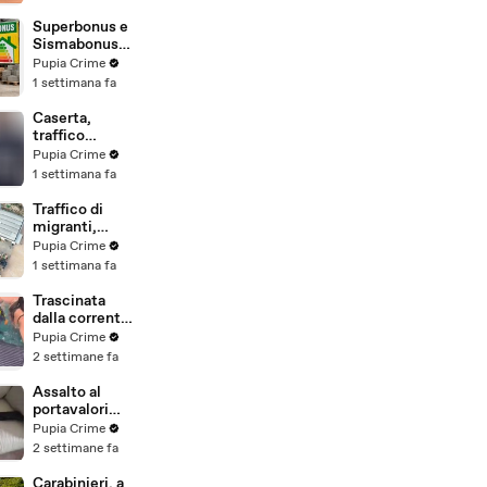
beni per oltre
220mila euro
Superbonus e
a due coniugi
Sismabonus,
(29.07.26)
sequestrati
Pupia Crime
beni per 1,4
1 settimana fa
milioni:
scoperto
Caserta,
sistema con
traffico
false
internazionale
Pupia Crime
abitazioni
di cocaina:
1 settimana fa
(29.07.26)
arrestato
latitante
Traffico di
nigeriano
migranti,
ricercato dal
smantellata
Pupia Crime
2019
rete tra
1 settimana fa
(28.07.26)
Campania e
altre 9
Trascinata
province: 18
dalla corrente
arresti
per 3
Pupia Crime
(27.07.26)
chilometri su
2 settimane fa
un
materassino:
Assalto al
salvata dalla
portavalori
Polizia
con 30 chili
Pupia Crime
(25.07.26)
d'oro sventato
2 settimane fa
dalla Polizia: 11
arresti
Carabinieri, a