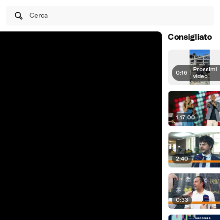
Cerca
Consigliato
Prossimi
0:16
|
video
1:17:00
2:40
0:33