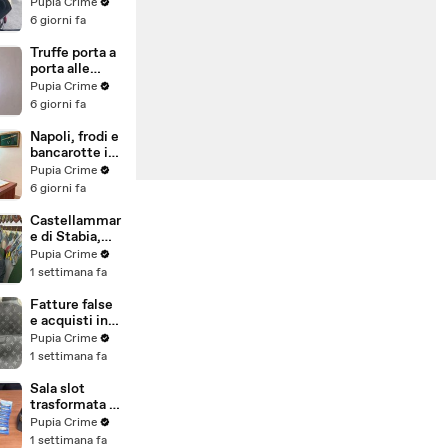
venduti come
Pupia Crime
e-bike:
6 giorni fa
sequestri per
5 milioni
Truffe porta a
(30.07.26)
porta alle
anziane: in 6 a
Pupia Crime
processo,
6 giorni fa
oltre 1200
vittime in
Napoli, frodi e
tutta Italia
bancarotte in
(30.07.26)
commercio
Pupia Crime
vini:
6 giorni fa
sequestro da
7,8 milioni
Castellammar
(30.07.26)
e di Stabia,
evasione
Pupia Crime
fiscale:
1 settimana fa
sequestrati
beni per 1,6
Fatture false
milioni ad un
e acquisti in
consorzio
nero, blitz
Pupia Crime
navale
contro rete di
1 settimana fa
(29.07.26)
imprenditori
cinesi
Sala slot
sequestri per
trasformata in
8,5 milioni
"bancomat":
Pupia Crime
(29.07.26)
sequestrati
1 settimana fa