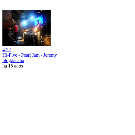
4:52
Hi-Five - Pearl Jam - Jeremy
blogdacatia
há 15 anos