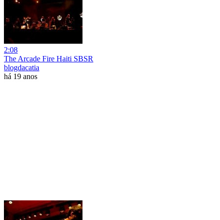
2:08
The Arcade Fire Haiti SBSR
blogdacatia
há 19 anos