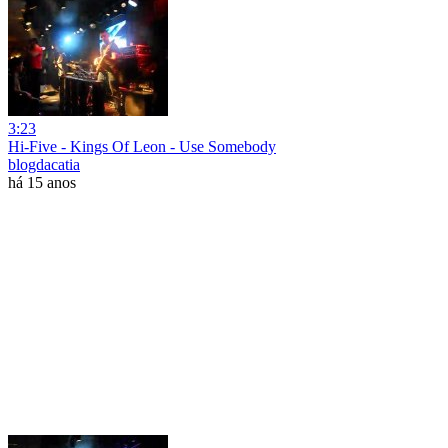
3:23
Hi-Five - Kings Of Leon - Use Somebody
blogdacatia
há 15 anos