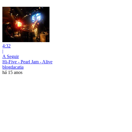
4:32
|
A Seguir
Hi-Five - Pearl Jam - Alive
blogdacatia
há 15 anos