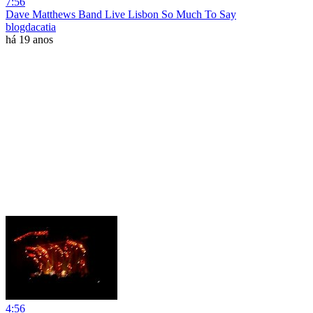
7:56
Dave Matthews Band Live Lisbon So Much To Say
blogdacatia
há 19 anos
4:56