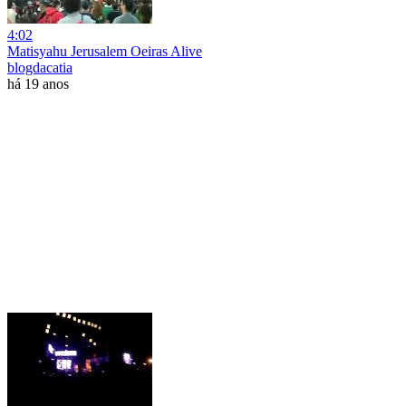
4:02
Matisyahu Jerusalem Oeiras Alive
blogdacatia
há 19 anos