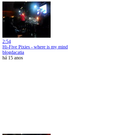
2:54
Hi-Five Pixies - where is my mind
blogdacatia
há 15 anos