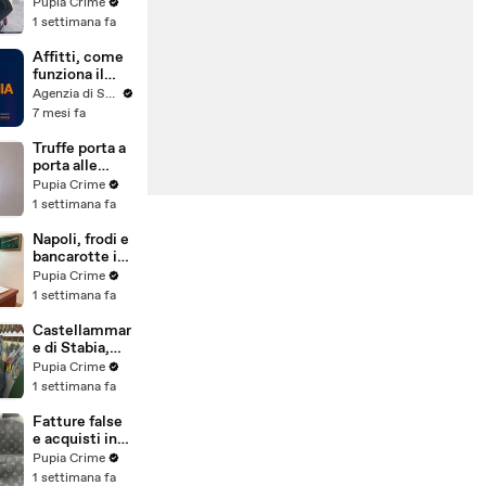
venduti come
Pupia Crime
e-bike:
1 settimana fa
sequestri per
5 milioni
Affitti, come
(30.07.26)
funziona il
canone
Agenzia di Stampa ITALPRESS
concordato
7 mesi fa
Truffe porta a
porta alle
anziane: in 6 a
Pupia Crime
processo,
1 settimana fa
oltre 1200
vittime in
Napoli, frodi e
tutta Italia
bancarotte in
(30.07.26)
commercio
Pupia Crime
vini:
1 settimana fa
sequestro da
7,8 milioni
Castellammar
(30.07.26)
e di Stabia,
evasione
Pupia Crime
fiscale:
1 settimana fa
sequestrati
beni per 1,6
Fatture false
milioni ad un
e acquisti in
consorzio
nero, blitz
Pupia Crime
navale
contro rete di
1 settimana fa