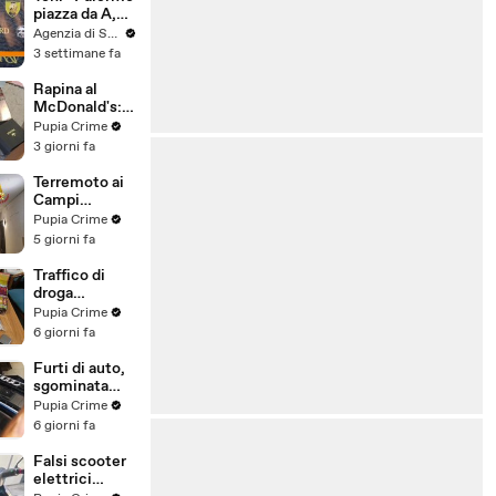
voto a
piazza da A,
maggioranza"
può essere
Agenzia di Stampa ITALPRESS
l'anno buono”
3 settimane fa
Rapina al
McDonald's:
cinque arresti,
Pupia Crime
due indagati
3 giorni fa
anche per
spaccio di
Terremoto ai
droga
Campi
(03.08.26)
Flegrei: 250
Pupia Crime
sfollati e 21
5 giorni fa
feriti,
residenti
Traffico di
chiedono
droga
certezze sul
"ispirato" da
Pupia Crime
futuro
serie tv e trap:
6 giorni fa
(01.08.26)
23 arresti
(31.07.26)
Furti di auto,
sgominata
banda
Pupia Crime
specializzata:
6 giorni fa
10 arresti
(31.07.26)
Falsi scooter
elettrici