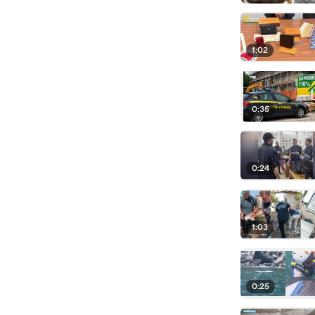
1:02
0:35
0:24
1:03
0:25