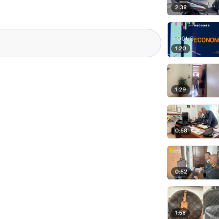
2:38
1:20
1:29
0:58
0:52
1:58