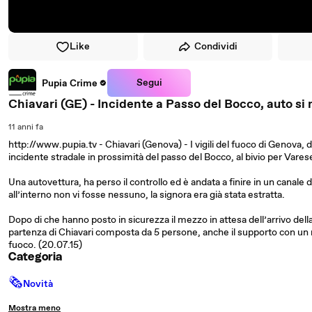
Like
Condividi
Segui
Pupia Crime
Chiavari (GE) - Incidente a Passo del Bocco, auto si 
11 anni fa
http://www.pupia.tv - Chiavari (Genova) - I vigili del fuoco di Genova, 
incidente stradale in prossimità del passo del Bocco, al bivio per Vares
Una autovettura, ha perso il controllo ed è andata a finire in un canale d
all’interno non vi fosse nessuno, la signora era già stata estratta.
Dopo di che hanno posto in sicurezza il mezzo in attesa dell’arrivo della
partenza di Chiavari composta da 5 persone, anche il supporto con un me
fuoco. (20.07.15)
Categoria
🗞
Novità
Mostra meno