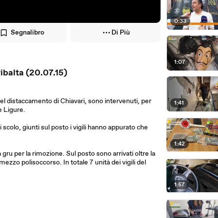
0:33
Segnalibro
Di Più
1:07
ribalta (20.07.15)
del distaccamento di Chiavari, sono intervenuti, per
1:41
e Ligure.
i scolo, giunti sul posto i vigili hanno appurato che
1:42
 gru per la rimozione. Sul posto sono arrivati oltre la
zzo polisoccorso. In totale 7 unità dei vigili del
1:57