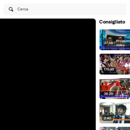
Cerca
Consigliato
Prossim
37:58
|
video
1:11:48
38:20
2:40