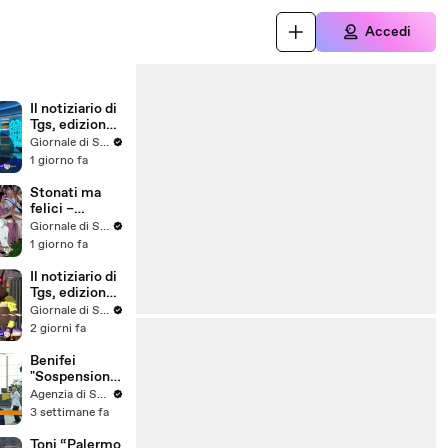
Accedi
Il notiziario di
Tgs, edizione
del 5 agosto –
i
Giornale di Sicilia
ore 13.50
1 giorno fa
Stonati ma
felici –
Puntata 16
Giornale di Sicilia
1 giorno fa
Il notiziario di
Tgs, edizione
del 4 agosto –
Giornale di Sicilia
ore 13.50
2 giorni fa
Benifei
"Sospensione
accordo Ue-
Agenzia di Stampa ITALPRESS
Israele
3 settimane fa
materia
commerciale,
Toni “Palermo