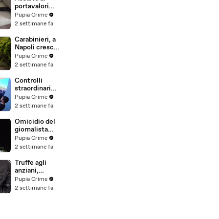
salvata dalla
portavalori
Polizia
con 30 chili
Pupia Crime
(25.07.26)
d'oro sventato
2 settimane fa
dalla Polizia: 11
arresti
Carabinieri, a
(25.07.26)
Napoli cresce
la "flotta
Pupia Crime
green": nuove
2 settimane fa
auto
elettriche e
Controlli
mezzi
straordinari
sostenibili
della Polizia a
Pupia Crime
anche sulle
Milano e
2 settimane fa
isole
Firenze: 9
(25.07.26)
arresti, 29
Omicidio del
denunce e
giornalista
oltre 7mila
Luca
Pupia Crime
persone
Esposito:
2 settimane fa
identificate
confessa il
(25.07.26)
killer, è un
Truffe agli
26enne
anziani,
tunisino
arrestato il
Pupia Crime
(25.07.26)
telefonista
2 settimane fa
della banda:
colpi anche ad
Aversa, oltre
300mila euro