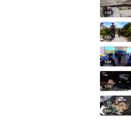
1:22
1:53
1:24
1:03
1:20