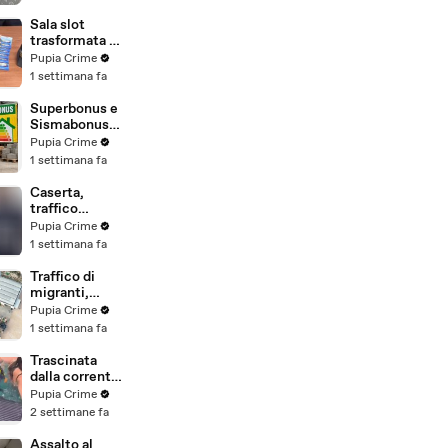
(29.07.26)
imprenditori
cinesi
Sala slot
sequestri per
trasformata in
8,5 milioni
"bancomat":
Pupia Crime
(29.07.26)
sequestrati
1 settimana fa
beni per oltre
220mila euro
Superbonus e
a due coniugi
Sismabonus,
(29.07.26)
sequestrati
Pupia Crime
beni per 1,4
1 settimana fa
milioni:
scoperto
Caserta,
sistema con
traffico
false
internazionale
Pupia Crime
abitazioni
di cocaina:
1 settimana fa
(29.07.26)
arrestato
latitante
Traffico di
nigeriano
migranti,
ricercato dal
smantellata
Pupia Crime
2019
rete tra
1 settimana fa
(28.07.26)
Campania e
altre 9
Trascinata
province: 18
dalla corrente
arresti
per 3
Pupia Crime
(27.07.26)
chilometri su
2 settimane fa
un
materassino:
Assalto al