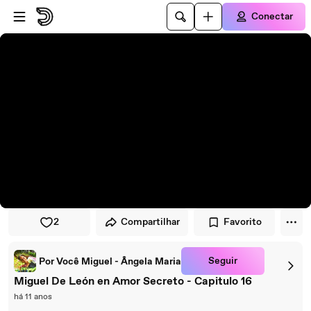
Pular para o player
Ir para o conteúdo principal
Conectar
2
Compartilhar
Favorito
Seguir
Por Você Miguel - Ângela Maria
Miguel De León en Amor Secreto - Capitulo 16
há 11 anos