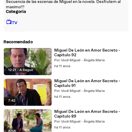
Secuencia de las escenas de Miguel en la novela. Desfrutem al
maximo!!!
Categoria
📺
TV
Recomendado
Miguel De León en Amor Secreto -
Capitulo 92
Por Você Miguel - Ângela Maria
há 11 anos
12:21
|
A Seguir
Miguel De León en Amor Secreto -
Capitulo 91
Por Você Miguel - Ângela Maria
há 11 anos
7:42
Miguel De León en Amor Secreto -
Capitulo 89
Por Você Miguel - Ângela Maria
há 11 anos
6:56