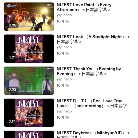
NU'EST Love Paint （Every
Afternoon）＜日本語字幕＞
yaginego
10 年前
3:08
NU'EST Look （A Starlight Night）＜
日本語字幕＞
yaginego
10 年前
4:01
NU'EST Thank You （Evening by
Evening）＜日本語字幕＞
yaginego
10 年前
3:02
NU'EST R.L.T.L （Real Love True
Love） （one morning）＜日本語字幕
＞
yaginego
10 年前
3:17
NU'EST Daybreak （Minhyun&JR）＜