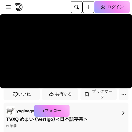
プレイヤーにスキップ
メインコンテンツにスキップ
ログイン
ブックマー
いいね
共有する
ク
+フォロー
yaginego
TVXQ めまい (Vertigo)＜日本語字幕＞
11 年前