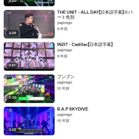
3:20
|
次
THE UNIT - ALL DAY【日本語字幕】※パ
ート色別
yaginego
9 年前
3:26
IN2IT - Cadillac【日本語字幕】
yaginego
9 年前
3:51
ブンブン
yaginego
10 年前
3:30
B.A.P SKYDIVE
yaginego
10 年前
3:52