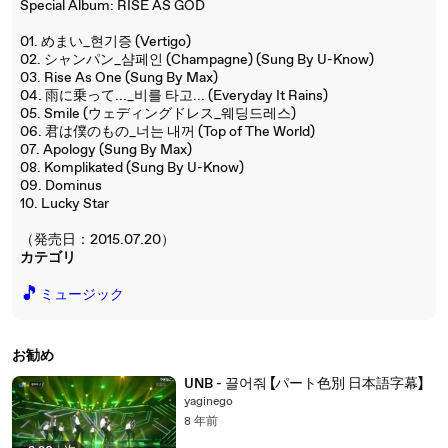
Special Album: RISE AS GOD
01. めまい_현기증 (Vertigo)
02. シャンパン_샴페인 (Champagne) (Sung By U-Know)
03. Rise As One (Sung By Max)
04. 雨に乗って..._비를 타고... (Everyday It Rains)
05. Smile (ウェディングドレス_웨딩드레스)
06. 君は僕のもの_너는 내꺼 (Top of The World)
07. Apology (Sung By Max)
08. Komplikated (Sung By U-Know)
09. Dominus
10. Lucky Star
（発売日：2015.07.20）
カテゴリ
🎵
ミュージック
お勧め
UNB - 끌어줘 【パート色別 日本語字幕】
yaginego
8 年前