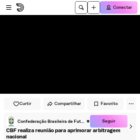
Pular para o player
Ir para o conteúdo principal
Conectar
Curtir
Compartilhar
Favorito
Seguir
Confederação Brasileira de Futebol
CBF realiza reunião para aprimorar arbitragem
nacional