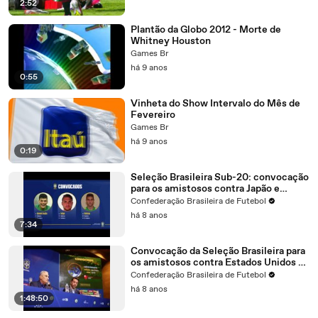
2:52
Plantão da Globo 2012 - Morte de
Whitney Houston
Games Br
há 9 anos
0:55
Vinheta do Show Intervalo do Mês de
Fevereiro
Games Br
há 9 anos
0:19
Seleção Brasileira Sub-20: convocação
para os amistosos contra Japão e
México
Confederação Brasileira de Futebol
há 8 anos
7:34
Convocação da Seleção Brasileira para
os amistosos contra Estados Unidos e
El Salvador
Confederação Brasileira de Futebol
há 8 anos
1:48:50