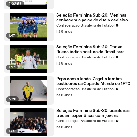
2:02:58
Seleção Feminina Sub-20: Meninas
conhecem o palco do duelo decisivo
entre Brasil x Coreia do Norte
Confederação Brasileira de Futebol
há 8 anos
1:47
Seleção Feminina Sub-20: Doriva
Bueno indica postura do Brasil para
duelo decisivo no Mundial
Confederação Brasileira de Futebol
há 8 anos
1:37
Papo com a lenda! Zagallo lembra
bastidores da Copa do Mundo de 1970
Confederação Brasileira de Futebol
há 8 anos
6:28
Seleção Feminina Sub-20: brasileiras
trocam experiência com jovens
jogadoras francesas
Confederação Brasileira de Futebol
há 8 anos
1:20