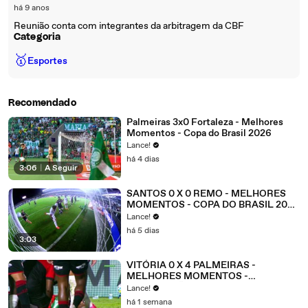
há 9 anos
Reunião conta com integrantes da arbitragem da CBF
Categoria
🥇
Esportes
Recomendado
Palmeiras 3x0 Fortaleza - Melhores
Momentos - Copa do Brasil 2026
Lance!
há 4 dias
3:06
|
A Seguir
SANTOS 0 X 0 REMO - MELHORES
MOMENTOS - COPA DO BRASIL 2026
- OITAVAS DE FINAL - JOGO 1
Lance!
há 5 dias
3:03
VITÓRIA 0 X 4 PALMEIRAS -
MELHORES MOMENTOS -
BRASILEIRÃO 2026 - 21ª RODADA
Lance!
há 1 semana