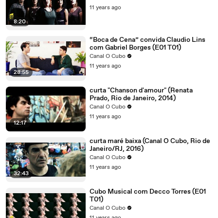
11 years ago
8:20
“Boca de Cena” convida Claudio Lins
com Gabriel Borges (E01 T01)
Canal O Cubo
11 years ago
28:55
curta "Chanson d'amour" (Renata
Prado, Rio de Janeiro, 2014)
Canal O Cubo
11 years ago
12:17
curta maré baixa (Canal O Cubo, Rio de
Janeiro/RJ, 2016)
Canal O Cubo
11 years ago
32:43
Cubo Musical com Decco Torres (E01
T01)
Canal O Cubo