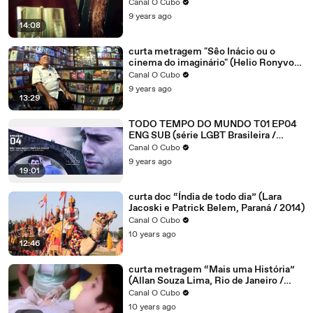
Canal O Cubo
9 years ago
14:08
curta metragem "Sêo Inácio ou o
cinema do imaginário" (Helio Ronyvon,
Rio Grande do Norte / 2015)
Canal O Cubo
9 years ago
13:29
TODO TEMPO DO MUNDO T01 EP04
ENG SUB (série LGBT Brasileira /
Brazilian Gay series)
Canal O Cubo
9 years ago
19:01
curta doc “Índia de todo dia” (Lara
Jacoski e Patrick Belem, Paraná / 2014)
Canal O Cubo
10 years ago
12:46
curta metragem “Mais uma História”
(Allan Souza Lima, Rio de Janeiro /
2014)
Canal O Cubo
10 years ago