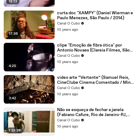
18:13
curta doc "XAMPY" (Daniel Wierman e
Paulo Menezes, São Paulo / 2014)
Canal O Cubo
10 years ago
17:36
clipe "Emoção de fibra ótica" por
Antonio Novaes (Clareia Filmes, São
Paulo / 2016)
Canal O Cubo
10 years ago
4:25
video arte “Vertente” (Samuel Reis,
CineClube Cinema Comentado / Minas
Gerais,2014)
Canal O Cubo
10 years ago
3:42
Não se esqueça de fechar a janela
(Fabiano Cafure, Rio de Janeiro-RJ,
2016) Oficial
Canal O Cubo
10 years ago
1:25:28