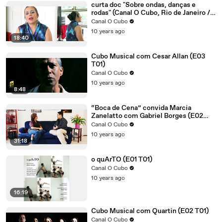
curta doc "Sobre ondas, danças e
rodas" (Canal O Cubo, Rio de Janeiro /
2016)
Canal O Cubo
10 years ago
18:40
Cubo Musical com Cesar Allan (E03
T01)
Canal O Cubo
10 years ago
8:48
“Boca de Cena” convida Marcia
Zanelatto com Gabriel Borges (E02
T01)
Canal O Cubo
10 years ago
31:18
o quArTO (E01 T01)
Canal O Cubo
10 years ago
16:19
Cubo Musical com Quartin (E02 T01)
Canal O Cubo