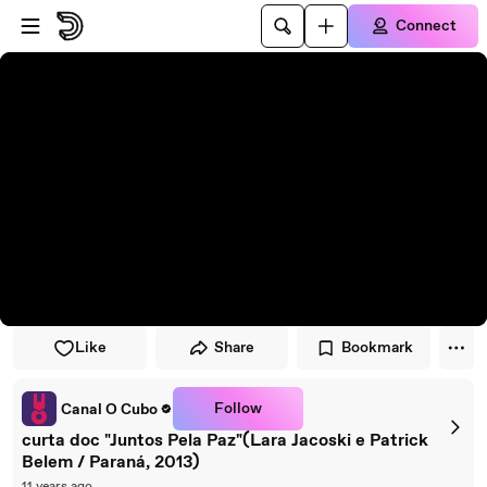
Skip to player
Skip to main content
Connect
Like
Share
Bookmark
Follow
Canal O Cubo
curta doc "Juntos Pela Paz"(Lara Jacoski e Patrick
Belem / Paraná, 2013)