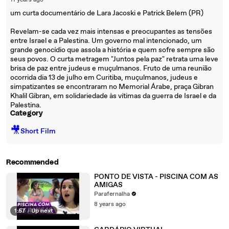
11 years ago
um curta documentário de Lara Jacoski e Patrick Belem (PR)
Revelam-se cada vez mais intensas e preocupantes as tensões
entre Israel e a Palestina. Um governo mal intencionado, um
grande genocídio que assola a história e quem sofre sempre são
seus povos. O curta metragem "Juntos pela paz" retrata uma leve
brisa de paz entre judeus e muçulmanos. Fruto de uma reunião
ocorrida dia 13 de julho em Curitiba, muçulmanos, judeus e
simpatizantes se encontraram no Memorial Árabe, praça Gibran
Khalil Gibran, em solidariedade às vítimas da guerra de Israel e da
Palestina.
Category
🎥
Short Film
Recommended
PONTO DE VISTA - PISCINA COM AS
AMIGAS
Parafernalha
8 years ago
1:57
|
Up next