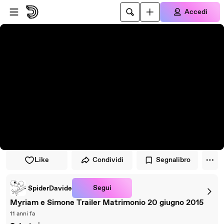
Vai al lettore
Passa al contenuto principale
Accedi
Like
Condividi
Segnalibro
Segui
SpiderDavide
Myriam e Simone Trailer Matrimonio 20 giugno 2015
11 anni fa