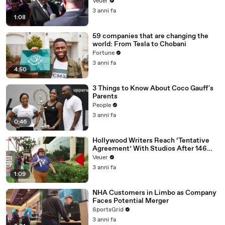
Disinformation’ Amongst All Social
Veuer
Media Platforms
3 anni fa
1:08
59 companies that are changing the
world: From Tesla to Chobani
Fortune
3 anni fa
4:50
3 Things to Know About Coco Gauff's
Parents
People
3 anni fa
0:46
Hollywood Writers Reach ‘Tentative
Agreement’ With Studios After 146
Day Strike
Veuer
3 anni fa
1:09
NHA Customers in Limbo as Company
Faces Potential Merger
SportsGrid
3 anni fa