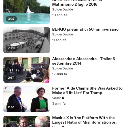
Cristina e Francesco Trailer
Matrimonio 2 luglio 2016
SpiderDavide
10 anni fa
3:37
BERGO pneumatici 50° anniversario
SpiderDavide
11 anni fa
7:28
Alessandra e Alessandro - Trailer 6
settembre 2014
SpiderDavide
12 anni fa
2:17
Former Aide Claims She Was Asked to
Make a ‘Hit List’ For Trump
Veuer
3 anni fa
0:51
Musk’s X Is ‘the Platform With the
Largest Ratio of Misinformation or