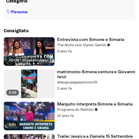
Categoria
✨
Persone
Consigliato
Entrevista com Simone e Simaria
The Noite com Danilo Gentili
9 anni fa
30:08
|
Prossimi video
matrimonio Simona ventura e Giovanni
terzi
dileogiuseppeantonio19
2 anni fa
0:58
Marquito interpreta Simone e Simaria
Programa do Ratinho
10 anni fa
3:01
Trailer Jessica e Daniele 15 Settembre