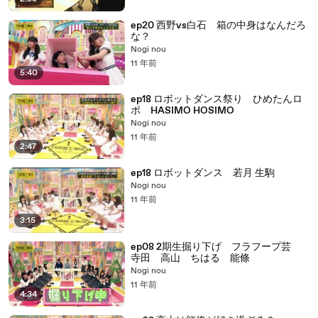
ep20 西野vs白石 箱の中身はなんだろ
な？
Nogi nou
11 年前
5:40
ep18 ロボットダンス祭り ひめたんロ
ボ HASIMO HOSIMO
Nogi nou
11 年前
2:47
ep18 ロボットダンス 若月 生駒
Nogi nou
11 年前
3:15
ep08 2期生掘り下げ フラフープ芸
寺田 高山 ちはる 能條
Nogi nou
11 年前
4:34