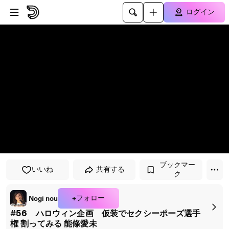
プレイヤーにスキップ
メインコンテンツにスキップ
ログイン
ブックマー
いいね
共有する
ク
+フォロー
Nogi nou
#56 ハロウィン企画 仮装でセクシーポーズ選手
権 割ってみる 能條愛未