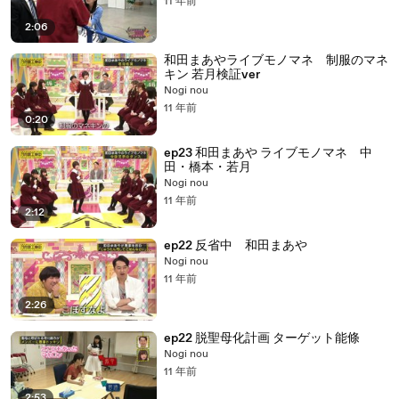
11 年前
2:06
和田まあやライブモノマネ 制服のマネ
キン 若月検証ver
Nogi nou
11 年前
0:20
ep23 和田まあや ライブモノマネ 中
田・橋本・若月
Nogi nou
11 年前
2:12
ep22 反省中 和田まあや
Nogi nou
11 年前
2:26
ep22 脱聖母化計画 ターゲット能條
Nogi nou
11 年前
2:53