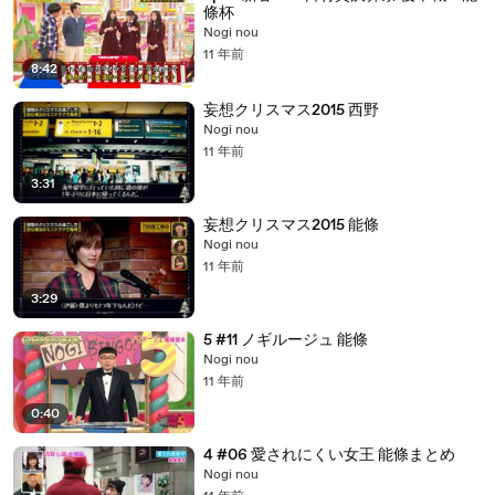
條杯
Nogi nou
11 年前
8:42
妄想クリスマス2015 西野
Nogi nou
11 年前
3:31
妄想クリスマス2015 能條
Nogi nou
11 年前
3:29
5 #11 ノギルージュ 能條
Nogi nou
11 年前
0:40
4 #06 愛されにくい女王 能條まとめ
Nogi nou