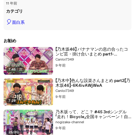
11 年前
カテゴリ
🎈
面白系
お勧め
【乃木坂46】 バナナマンの息の合ったコ
ンビ芸・掛け合いまとめ part1-
ESunfjFmvWU
Canloi7349
9 年前
7:45
|
次
【乃木中】色んな設楽さんまとめ part2【乃
木坂46】-6K4ivAWjWeA
Canloi7349
9 年前
7:28
乃木坂って、どこ？ #45 3rdシングル
「走れ！Bicycle」全国キャンペーン！自
転車で全国PRツアー！
nogizaka-channel
9 年前
25:00