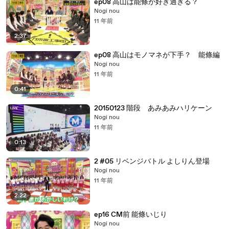
ep08 高山は能條が好き過ぎる？
Nogi nou
11 年前
2:37
ep08 高山はモノマネが下手？ 能條編
Nogi nou
11 年前
0:41
20150123 階段 あみあみハリケーン
Nogi nou
11 年前
0:13
2 #05 リベンジバトル よしりん登場
Nogi nou
11 年前
2:22
ep16 CM前 能條いじり
Nogi nou