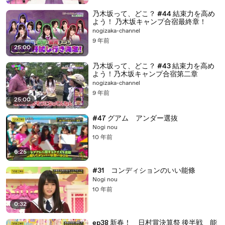
乃木坂って、どこ？ #44 結束力を高め
よう！ 乃木坂キャンプ合宿最終章！
nogizaka-channel
9 年前
25:00
乃木坂って、どこ？ #43 結束力を高め
よう！乃木坂キャンプ合宿第二章
nogizaka-channel
9 年前
25:00
#47 グアム アンダー選抜
Nogi nou
10 年前
6:25
#31 コンディションのいい能條
Nogi nou
10 年前
0:32
ep38 新春！ 日村賞決算祭 後半戦 能