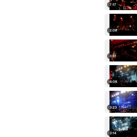
7:17
2:08
3:51
4:08
3:23
3:14