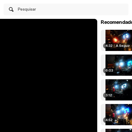
Pesquisar
Recomendad
4:32
|
A Seguir
6:03
3:12
4:52