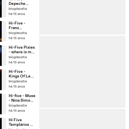
Depeche
Mode -
blogdacatia
Personal
há 15 anos
Jesus
Hi-Five -
Franz
Ferdinand -
blogdacatia
Take Me Out
há 15 anos
Hi-Five Pixies
- where is my
mind
blogdacatia
há 15 anos
Hi-Five -
Kings Of Leon
- Use
blogdacatia
Somebody
há 15 anos
Hi-five - Muse
- Nina Simone
- Felling Blue
blogdacatia
há 15 anos
Hi Five
Templários Á