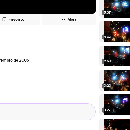
5:37
Favorito
Mais
4:03
ovembro de 2005
2:54
3:23
3:27