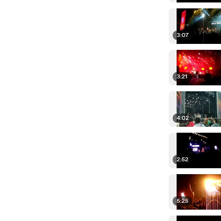
3:07
3:21
4:02
2:52
5:25