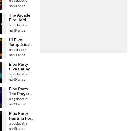
pois é bébé!
blogdacatia
há 19 anos
The Arcade
Fire Haiti
SBSR
blogdacatia
há 19 anos
Hi Five
Templários
Muse
blogdacatia
há 19 anos
Bloc Party
Like Eating
Glass SBSR
blogdacatia
há 19 anos
Bloc Party
The Prayer
SBSR
blogdacatia
há 19 anos
Bloc Party
Hunting For
Witches
blogdacatia
SBSR
há 19 anos