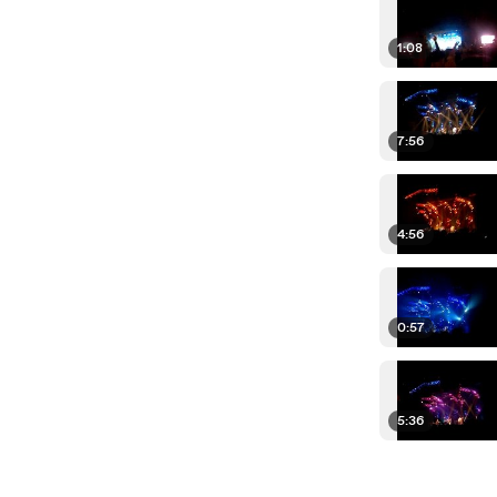
1:08
7:56
4:56
0:57
5:36