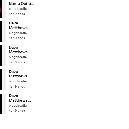
Numb Oeiras
Alive
blogdacatia
há 19 anos
Dave
Matthews
Band Live
blogdacatia
Lisbon So
há 19 anos
Much To Say
Dave
Matthews
Band Live
blogdacatia
Lisbon Don´t
há 19 anos
drink the
water
Dave
Matthews
Band Live
blogdacatia
Lisbon Idea of
há 19 anos
You
Dave
Matthews
Band Live
blogdacatia
Lisbon Crash
há 19 anos
in to me