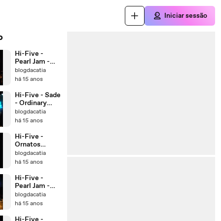
Iniciar sessão
o
Hi-Five -
Pearl Jam -
Alive
blogdacatia
há 15 anos
Hi-Five - Sade
- Ordinary
Love
blogdacatia
há 15 anos
Hi-Five -
Ornatos
Violeta -
blogdacatia
Chaga
há 15 anos
Hi-Five -
Pearl Jam -
Jeremy
blogdacatia
há 15 anos
Hi-Five -