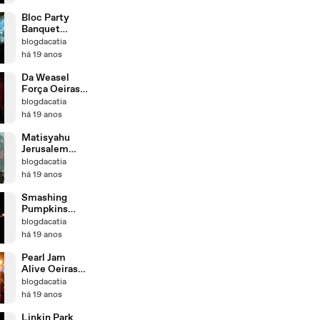
Bloc Party
Banquet
SBSR
blogdacatia
há 19 anos
Da Weasel
Força Oeiras
Alive
blogdacatia
há 19 anos
Matisyahu
Jerusalem
Oeiras Alive
blogdacatia
há 19 anos
Smashing
Pumpkins
Disarm Oeiras
blogdacatia
Alive
há 19 anos
Pearl Jam
Alive Oeiras
Alive
blogdacatia
há 19 anos
Linkin Park