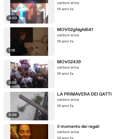
carboni erica
18 anni fa
0:50
MOV02gfdgfd541
carboni erica
18 anni fa
1:16
MOV02439
carboni erica
18 anni fa
0:07
LA PRIMAVERA DEI GATTI
carboni erica
18 anni fa
0:29
il momento dei regali
carboni erica
19 anni fa