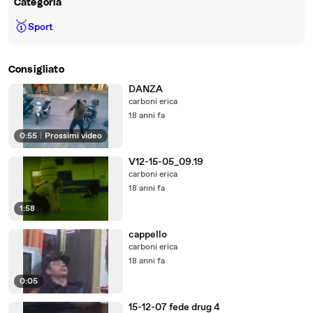
Categoria
🥇
Sport
Consigliato
DANZA
carboni erica
18 anni fa
0:55
|
Prossimi video
V12-15-05_09.19
carboni erica
18 anni fa
1:58
cappello
carboni erica
18 anni fa
0:05
15-12-07 fede drug 4