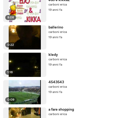
edo e kikka2
carboni erica
19 anni fa
8:08
ballerino
carboni erica
19 anni fa
0:22
kledy
carboni erica
19 anni fa
1:16
4543543
carboni erica
19 anni fa
0:09
a fare shopping
carboni erica