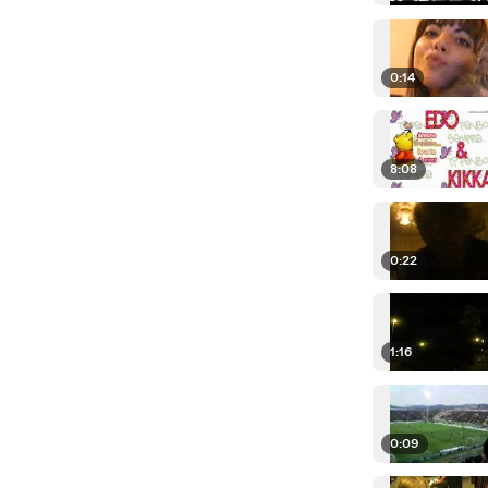
0:14
8:08
0:22
1:16
0:09