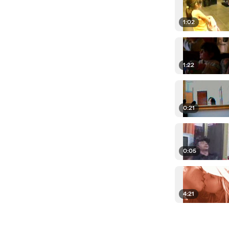
1:02
1:22
0:21
0:05
4:21