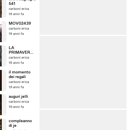
541
carboni erica
18 anni fa
MOV02439
carboni erica
18 anni fa
LA
PRIMAVERA
DEI GATTI
carboni erica
18 anni fa
il momento
dei regali
carboni erica
19 anni fa
auguri jelli
carboni erica
19 anni fa
compleanno
di je