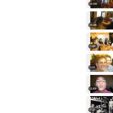
0:08
0:35
1:51
1:11
2:59
1:21