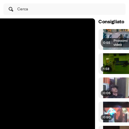
Cerca
Consigliato
Prossimi
0:55
|
video
1:58
0:05
0:50