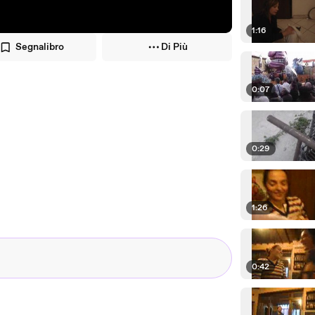
1:16
Segnalibro
Di Più
0:07
0:29
1:26
0:42