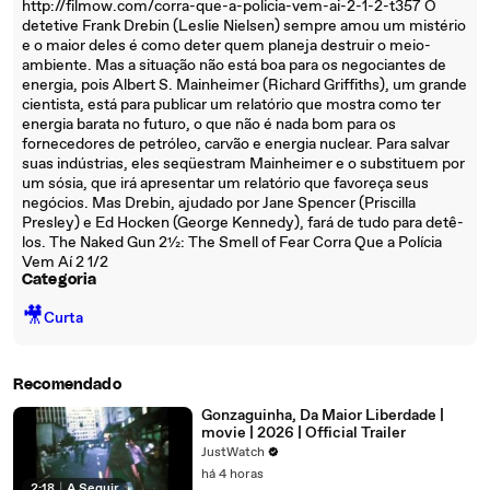
http://filmow.com/corra-que-a-policia-vem-ai-2-1-2-t357 O
detetive Frank Drebin (Leslie Nielsen) sempre amou um mistério
e o maior deles é como deter quem planeja destruir o meio-
ambiente. Mas a situação não está boa para os negociantes de
energia, pois Albert S. Mainheimer (Richard Griffiths), um grande
cientista, está para publicar um relatório que mostra como ter
energia barata no futuro, o que não é nada bom para os
fornecedores de petróleo, carvão e energia nuclear. Para salvar
suas indústrias, eles seqüestram Mainheimer e o substituem por
um sósia, que irá apresentar um relatório que favoreça seus
negócios. Mas Drebin, ajudado por Jane Spencer (Priscilla
Presley) e Ed Hocken (George Kennedy), fará de tudo para detê-
los. The Naked Gun 2½: The Smell of Fear Corra Que a Polícia
Vem Aí 2 1/2
Categoria
🎥
Curta
Recomendado
Gonzaguinha, Da Maior Liberdade |
movie | 2026 | Official Trailer
JustWatch
há 4 horas
2:18
|
A Seguir