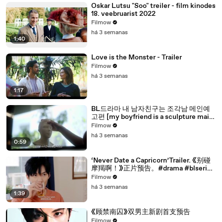
Oskar Lutsu "Soo" treiler - film kinodes
18. veebruarist 2022
Filmow
há 3 semanas
1:40
Love is the Monster - Trailer
Filmow
há 3 semanas
1:17
BL드라마 내 남자친구는 조각남 메인예
고편 [my boyfriend is a sculpture main
trailer]
Filmow
há 3 semanas
0:59
‘Never Date a Capricorn’Trailer. 《别碰
摩羯啊！》正片预告。#drama #blseries
#bl
Filmow
há 3 semanas
1:39
《顾禁南囚》双男主新剧首支预告
Filmow