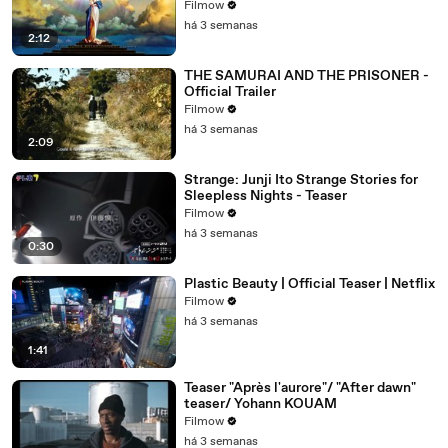
Filmow
há 3 semanas
2:12
THE SAMURAI AND THE PRISONER -
Official Trailer
Filmow
há 3 semanas
2:09
Strange: Junji Ito Strange Stories for
Sleepless Nights - Teaser
Filmow
há 3 semanas
0:30
Plastic Beauty | Official Teaser | Netflix
Filmow
há 3 semanas
1:41
Teaser "Après l'aurore"/ "After dawn"
teaser/ Yohann KOUAM
Filmow
há 3 semanas