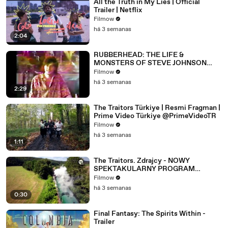
All the Truth in My Lies | Official
Trailer | Netflix
Filmow
há 3 semanas
2:04
RUBBERHEAD: THE LIFE &
MONSTERS OF STEVE JOHNSON
(2026) 4K
Filmow
há 3 semanas
2:29
The Traitors Türkiye | Resmi Fragman |
Prime Video Türkiye @PrimeVideoTR
Filmow
há 3 semanas
1:11
The Traitors. Zdrajcy - NOWY
SPEKTAKULARNY PROGRAM
WKRÓTCE W TVN! 🔥
Filmow
há 3 semanas
0:30
Final Fantasy: The Spirits Within -
Trailer