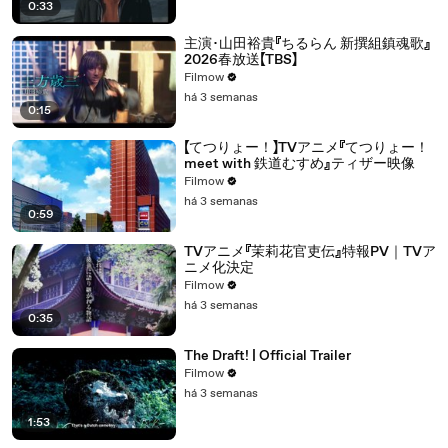
0:33
主演･山田裕貴『ちるらん 新撰組鎮魂歌』
2026春放送【TBS】
Filmow
há 3 semanas
0:15
【てつりょー！】TVアニメ『てつりょー！
meet with 鉄道むすめ』ティザー映像
Filmow
há 3 semanas
0:59
TVアニメ『茉莉花官吏伝』特報PV｜TVア
ニメ化決定
Filmow
há 3 semanas
0:35
The Draft! | Official Trailer
Filmow
há 3 semanas
1:53