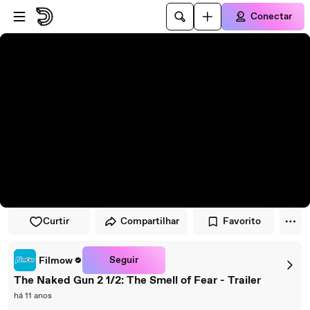
Pular para o player
Ir para o conteúdo principal
Conectar
Curtir
Compartilhar
Favorito
Seguir
Filmow
The Naked Gun 2 1/2: The Smell of Fear - Trailer
há 11 anos