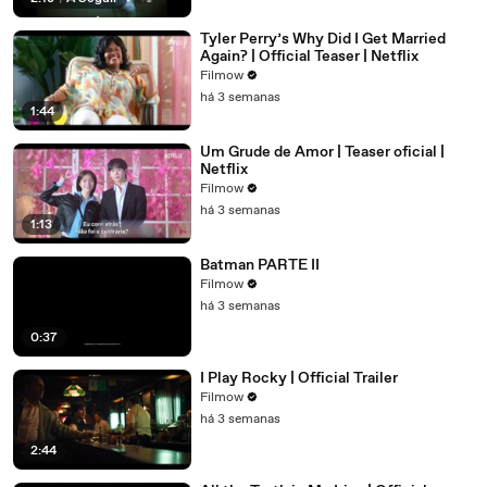
Tyler Perry’s Why Did I Get Married
Again? | Official Teaser | Netflix
Filmow
há 3 semanas
1:44
Um Grude de Amor | Teaser oficial |
Netflix
Filmow
há 3 semanas
1:13
Batman PARTE II
Filmow
há 3 semanas
0:37
I Play Rocky | Official Trailer
Filmow
há 3 semanas
2:44