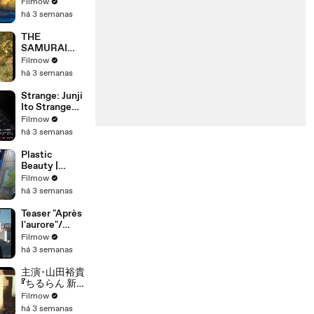
Within -
Filmow
Trailer
há 3 semanas
THE
SAMURAI
AND THE
Filmow
PRISONER -
há 3 semanas
Official Trailer
Strange: Junji
Ito Strange
Stories for
Filmow
Sleepless
há 3 semanas
Nights -
Teaser
Plastic
Beauty |
Official Teaser
Filmow
| Netflix
há 3 semanas
Teaser "Après
l'aurore"/
"After dawn"
Filmow
teaser/
há 3 semanas
Yohann
KOUAM
主演･山田裕貴
『ちるらん 新撰
組鎮魂歌』
Filmow
2026春放送
há 3 semanas