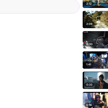
2:12
2:09
0:30
1:41
0:33
0:15