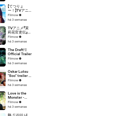
【TBS】
【てつりょ
ー！】TVアニ
メ『てつりょ
Filmow
ー！meet
há 3 semanas
with 鉄道むす
め』ティザー映
TVアニメ『茉
像
莉花官吏伝』特
報PV｜TVア
Filmow
ニメ化決定
há 3 semanas
The Draft! |
Official Trailer
Filmow
há 3 semanas
Oskar Lutsu
"Soo" treiler -
film kinodes
Filmow
18.
há 3 semanas
veebruarist
2022
Love is the
Monster -
Trailer
Filmow
há 3 semanas
BL드라마 내