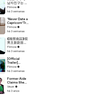
남자친구는 조
각남 메인예고
Filmow
편 [my
há 3 semanas
boyfriend is a
sculpture
‘Never Date a
main trailer]
Capricorn’Trai
ler. 《别碰摩羯
Filmow
啊！》正片预
há 3 semanas
告。#drama
#blseries #bl
《顾禁南囚》双
男主新剧首支
预告
Filmow
há 3 semanas
[Official
Trailer]
CHÀNG KẸ |
Filmow
MY LITTLE
há 3 semanas
GHOST |
BOYS LOVE
Former Aide
VIETNAM |
Claims She
KC 03.10.2025
Was Asked to
Veuer
Make a ‘Hit
há 3 anos
List’ For
Trump