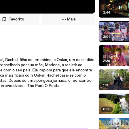
2:44
Favorito
Mais
2:04
, Rachel, filha de um rabino, e Oskar, um desiludido
2:29
onselhado por sua mãe, Marlene, a resistir ao
 com o seu país. Ela implora para que ele encontre
ca mais ficará com Oskar, Rachel casa-se com o
as. Depois de uma perigosa jornada, o reencontro
1:11
 irreversíveis... The Poet O Poeta
0:30