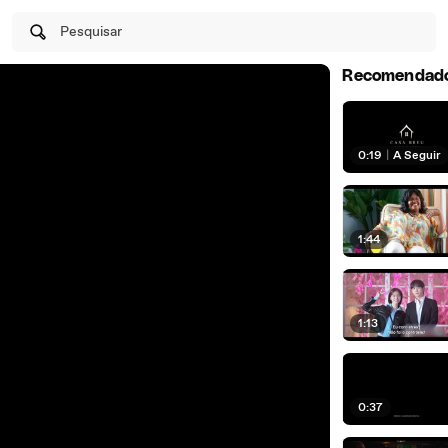
Pesquisar
Recomendad
0:19
|
A Seguir
1:44
1:13
0:37