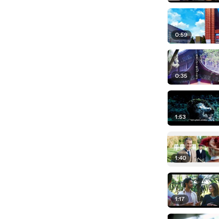
0:59
0:35
1:53
1:40
1:17