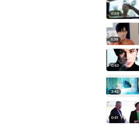
0:59
1:39
0:53
3:42
0:51