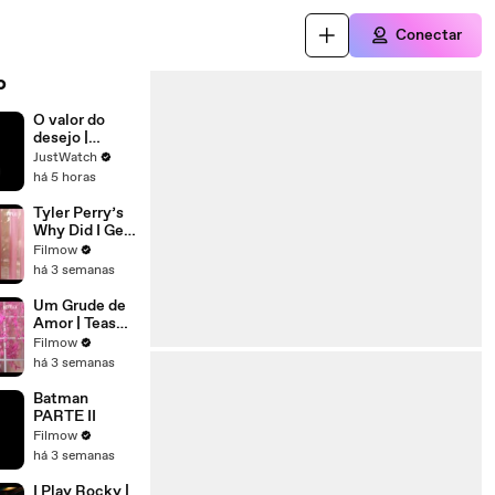
Conectar
o
O valor do
desejo |
movie | 2026 |
JustWatch
Official Trailer
há 5 horas
Tyler Perry’s
Why Did I Get
Married
Filmow
Again? |
há 3 semanas
Official Teaser
| Netflix
Um Grude de
Amor | Teaser
oficial |
Filmow
Netflix
há 3 semanas
Batman
PARTE II
Filmow
há 3 semanas
I Play Rocky |