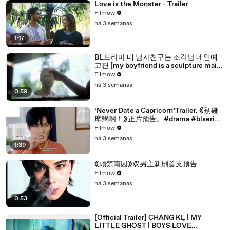
Love is the Monster - Trailer
Filmow
há 3 semanas
1:17
BL드라마 내 남자친구는 조각남 메인예
고편 [my boyfriend is a sculpture main
trailer]
Filmow
há 3 semanas
0:59
‘Never Date a Capricorn’Trailer. 《别碰
摩羯啊！》正片预告。#drama #blseries
#bl
Filmow
há 3 semanas
1:39
《顾禁南囚》双男主新剧首支预告
Filmow
há 3 semanas
0:53
[Official Trailer] CHÀNG KẸ | MY
LITTLE GHOST | BOYS LOVE