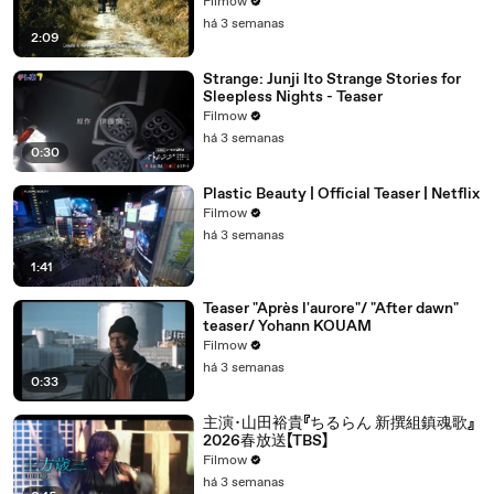
Filmow
há 3 semanas
2:09
Strange: Junji Ito Strange Stories for
Sleepless Nights - Teaser
Filmow
há 3 semanas
0:30
Plastic Beauty | Official Teaser | Netflix
Filmow
há 3 semanas
1:41
Teaser "Après l'aurore"/ "After dawn"
teaser/ Yohann KOUAM
Filmow
há 3 semanas
0:33
主演･山田裕貴『ちるらん 新撰組鎮魂歌』
2026春放送【TBS】
Filmow
há 3 semanas