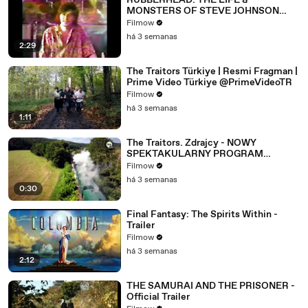
RUBBERHEAD: THE LIFE &
MONSTERS OF STEVE JOHNSON
(2026) 4K
Filmow
há 3 semanas
2:29
The Traitors Türkiye | Resmi Fragman |
Prime Video Türkiye @PrimeVideoTR
Filmow
há 3 semanas
1:11
The Traitors. Zdrajcy - NOWY
SPEKTAKULARNY PROGRAM
WKRÓTCE W TVN! 🔥
Filmow
há 3 semanas
0:30
Final Fantasy: The Spirits Within -
Trailer
Filmow
há 3 semanas
2:12
THE SAMURAI AND THE PRISONER -
Official Trailer