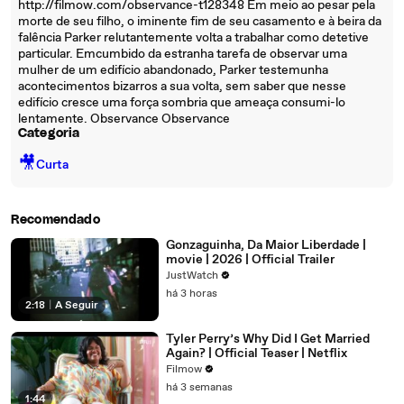
http://filmow.com/observance-t128348 Em meio ao pesar pela
morte de seu filho, o iminente fim de seu casamento e à beira da
falência Parker relutantemente volta a trabalhar como detetive
particular. Emcumbido da estranha tarefa de observar uma
mulher de um edifício abandonado, Parker testemunha
acontecimentos bizarros a sua volta, sem saber que nesse
edifício cresce uma força sombria que ameaça consumi-lo
lentamente. Observance Observance
Categoria
🎥
Curta
Recomendado
Gonzaguinha, Da Maior Liberdade |
movie | 2026 | Official Trailer
JustWatch
há 3 horas
2:18
|
A Seguir
Tyler Perry’s Why Did I Get Married
Again? | Official Teaser | Netflix
Filmow
há 3 semanas
1:44