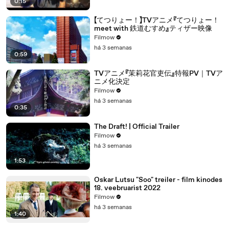
0:15
【てつりょー！】TVアニメ『てつりょー！
meet with 鉄道むすめ』ティザー映像
Filmow
há 3 semanas
0:59
TVアニメ『茉莉花官吏伝』特報PV｜TVア
ニメ化決定
Filmow
há 3 semanas
0:35
The Draft! | Official Trailer
Filmow
há 3 semanas
1:53
Oskar Lutsu "Soo" treiler - film kinodes
18. veebruarist 2022
Filmow
há 3 semanas
1:40