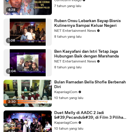
Cumicumi Indigo
7 tahun yang lalu
4:28
Ruben Onsu Lebarkan Sayap Bisnis
Kulinernya Sampai Keluar Negeri
NET Entertainment News
8 tahun yang lalu
1:08
Ben Kasyafani dan Istri Tetap Jaga
Hubungan Baik dengan Marshanda
NET Entertainment News
8 tahun yang lalu
2:04
Bulan Ramadan Bella Shofie Berbenah
Diri
KapanlagiCom
10 tahun yang lalu
2:30
Duet Melly di AADC 2 Jadi
&#39;Pecandu&#39; di Film 3 Pilihan
Hidup
KapanlagiCom
10 tahun yang lalu