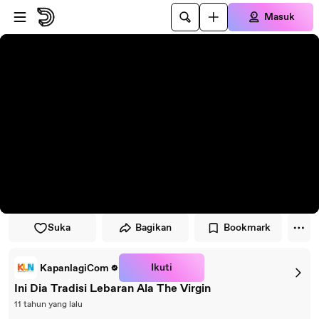
Lewati ke pemutar
Lewatkan ke konten utama
Masuk
Suka
Bagikan
Bookmark
Ikuti
KapanlagiCom
Ini Dia Tradisi Lebaran Ala The Virgin
11 tahun yang lalu