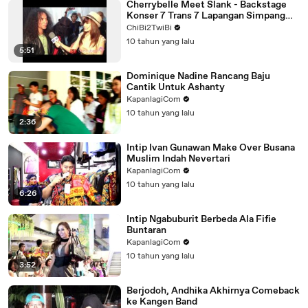
Cherrybelle Meet Slank - Backstage
Konser 7 Trans 7 Lapangan Simpang
Lima Semarang
ChiBi2TwiBi
10 tahun yang lalu
5:51
Dominique Nadine Rancang Baju
Cantik Untuk Ashanty
KapanlagiCom
10 tahun yang lalu
2:36
Intip Ivan Gunawan Make Over Busana
Muslim Indah Nevertari
KapanlagiCom
10 tahun yang lalu
6:26
Intip Ngabuburit Berbeda Ala Fifie
Buntaran
KapanlagiCom
10 tahun yang lalu
3:52
Berjodoh, Andhika Akhirnya Comeback
ke Kangen Band