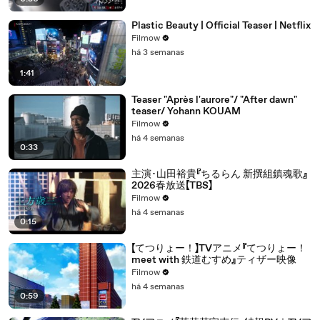
Plastic Beauty | Official Teaser | Netflix
Filmow
há 3 semanas
1:41
Teaser "Après l'aurore"/ "After dawn"
teaser/ Yohann KOUAM
Filmow
há 4 semanas
0:33
主演･山田裕貴『ちるらん 新撰組鎮魂歌』
2026春放送【TBS】
Filmow
há 4 semanas
0:15
【てつりょー！】TVアニメ『てつりょー！
meet with 鉄道むすめ』ティザー映像
Filmow
há 4 semanas
0:59