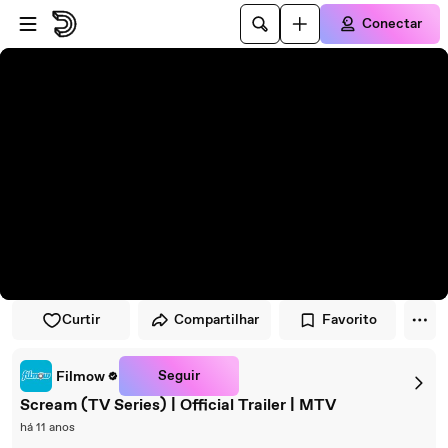
Pular para o player
Ir para o conteúdo principal
Conectar
Curtir
Compartilhar
Favorito
Seguir
Filmow
Scream (TV Series) | Official Trailer | MTV
há 11 anos