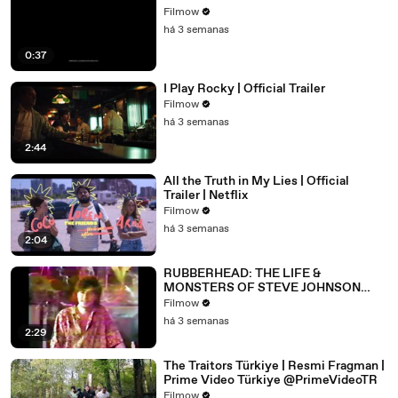
Filmow
há 3 semanas
0:37
I Play Rocky | Official Trailer
Filmow
há 3 semanas
2:44
All the Truth in My Lies | Official
Trailer | Netflix
Filmow
há 3 semanas
2:04
RUBBERHEAD: THE LIFE &
MONSTERS OF STEVE JOHNSON
(2026) 4K
Filmow
há 3 semanas
2:29
The Traitors Türkiye | Resmi Fragman |
Prime Video Türkiye @PrimeVideoTR
Filmow