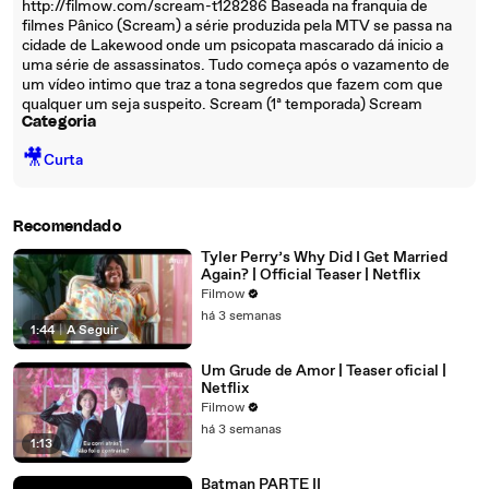
http://filmow.com/scream-t128286 Baseada na franquia de
filmes Pânico (Scream) a série produzida pela MTV se passa na
cidade de Lakewood onde um psicopata mascarado dá inicio a
uma série de assassinatos. Tudo começa após o vazamento de
um vídeo intimo que traz a tona segredos que fazem com que
qualquer um seja suspeito. Scream (1ª temporada) Scream
Categoria
🎥
Curta
Recomendado
Tyler Perry’s Why Did I Get Married
Again? | Official Teaser | Netflix
Filmow
há 3 semanas
1:44
|
A Seguir
Um Grude de Amor | Teaser oficial |
Netflix
Filmow
há 3 semanas
1:13
Batman PARTE II