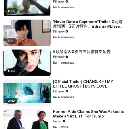
trailer]
Filmow
há 4 semanas
0:59
‘Never Date a Capricorn’Trailer. 《别碰
摩羯啊！》正片预告。#drama #blseries
#bl
Filmow
há 4 semanas
1:39
《顾禁南囚》双男主新剧首支预告
Filmow
há 4 semanas
0:53
[Official Trailer] CHÀNG KẸ | MY
LITTLE GHOST | BOYS LOVE
VIETNAM | KC 03.10.2025
Filmow
há 4 semanas
3:42
Former Aide Claims She Was Asked to
Make a ‘Hit List’ For Trump
Veuer
há 3 anos