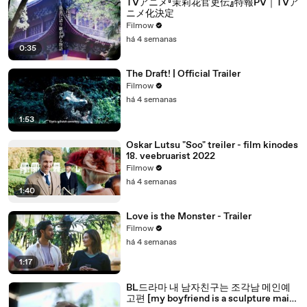
TVアニメ『茉莉花官吏伝』特報PV｜TVア
ニメ化決定
Filmow
há 4 semanas
0:35
The Draft! | Official Trailer
Filmow
há 4 semanas
1:53
Oskar Lutsu "Soo" treiler - film kinodes
18. veebruarist 2022
Filmow
há 4 semanas
1:40
Love is the Monster - Trailer
Filmow
há 4 semanas
1:17
BL드라마 내 남자친구는 조각남 메인예
고편 [my boyfriend is a sculpture main