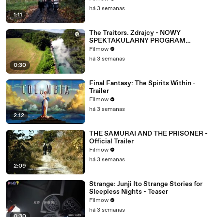
há 3 semanas
1:11
The Traitors. Zdrajcy - NOWY
SPEKTAKULARNY PROGRAM
WKRÓTCE W TVN! 🔥
Filmow
há 3 semanas
0:30
Final Fantasy: The Spirits Within -
Trailer
Filmow
há 3 semanas
2:12
THE SAMURAI AND THE PRISONER -
Official Trailer
Filmow
há 3 semanas
2:09
Strange: Junji Ito Strange Stories for
Sleepless Nights - Teaser
Filmow
há 3 semanas
0:30