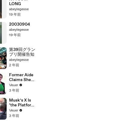
LONG
abeylegesse
19 年前
20030904
abeylegesse
19 年前
第39回グラン
プリ開催告知
abeylegesse
2 年前
Former Aide
Claims She
Was Asked to
Veuer
Make a ‘Hit
3 年前
List’ For
Trump
Musk’s X Is
‘the Platform
With the
Veuer
Largest Ratio
3 年前
of
Misinformatio
n or
Disinformatio