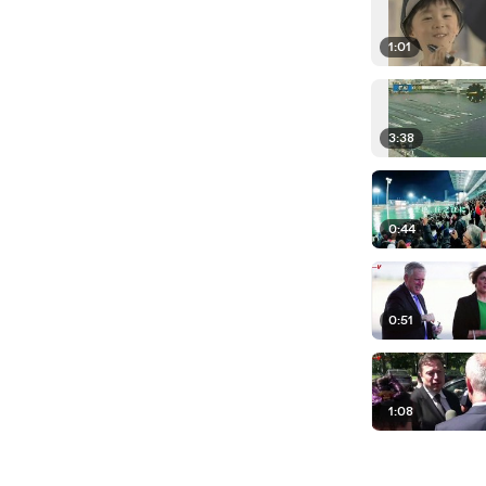
1:01
3:38
0:44
0:51
1:08