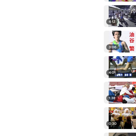
4:12
3:06
4:01
1:38
0:30