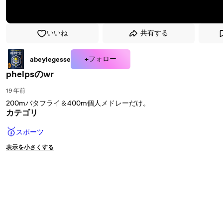
いいね
共有する
+フォロー
abeylegesse
phelpsのwr
19 年前
200mバタフライ＆400m個人メドレーだけ。
カテゴリ
🥇
スポーツ
表示を小さくする