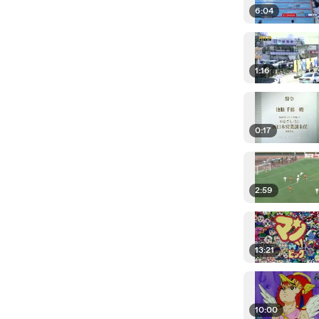
6:04
1:16
0:17
2:59
13:21
10:00