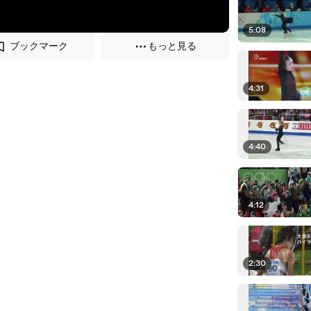
5:08
ブックマーク
もっと見る
4:31
4:40
4:12
2:30