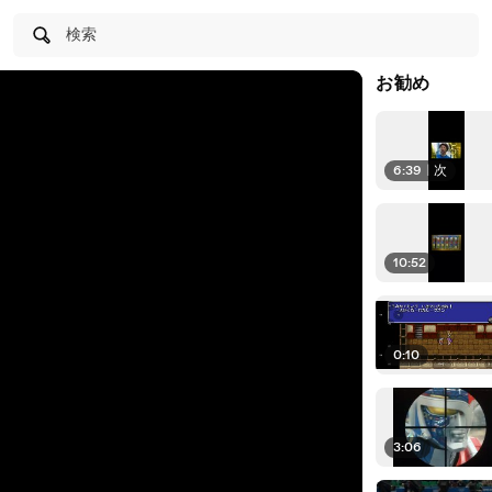
検索
お勧め
6:39
|
次
10:52
0:10
3:06