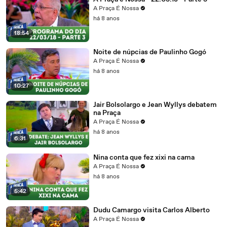
A Praça É Nossa
há 8 anos
18:54
Noite de núpcias de Paulinho Gogó
A Praça É Nossa
há 8 anos
10:27
Jair Bolsolargo e Jean Wyllys debatem
na Praça
A Praça É Nossa
há 8 anos
6:31
Nina conta que fez xixi na cama
A Praça É Nossa
há 8 anos
5:42
Dudu Camargo visita Carlos Alberto
A Praça É Nossa