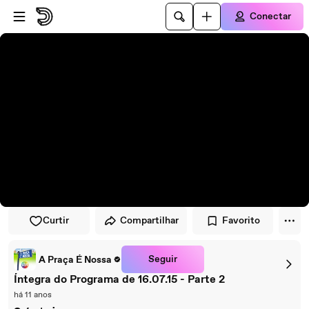
Pular para o player
Ir para o conteúdo principal
Conectar
Curtir
Compartilhar
Favorito
Seguir
A Praça É Nossa
Íntegra do Programa de 16.07.15 - Parte 2
há 11 anos