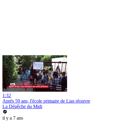
1:32
Après 59 ans, l'école primaire de Lias réouvre
La Dépêche du Midi
il y a 7 ans