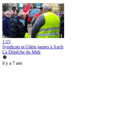
1:15
Syndicats et Gilets jaunes à Auch
La Dépêche du Midi
il y a 7 ans