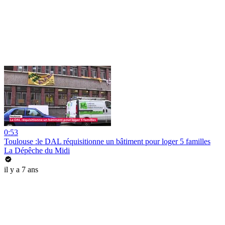
0:53
Toulouse :le DAL réquisitionne un bâtiment pour loger 5 familles
La Dépêche du Midi
il y a 7 ans