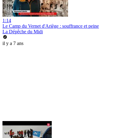
1:14
Le Camp du Vernet d'Ariège : souffrance et peine
La Dépêche du Midi
il y a 7 ans