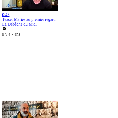
0:43
Teaser Mariés au premier regard
La Dépêche du Midi
il y a 7 ans