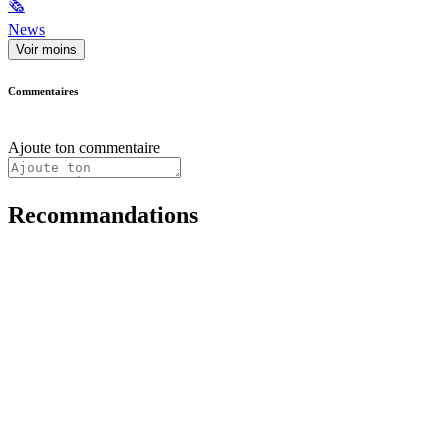
🗞
News
Voir moins
Commentaires
Ajoute ton commentaire
Recommandations