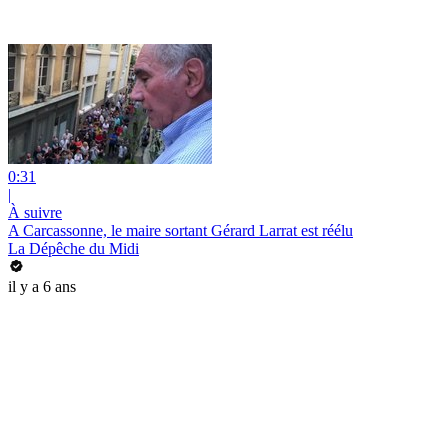
0:31
|
À suivre
A Carcassonne, le maire sortant Gérard Larrat est réélu
La Dépêche du Midi
il y a 6 ans