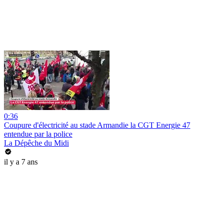
0:36
Coupure d'électricité au stade Armandie la CGT Energie 47
entendue par la police
La Dépêche du Midi
il y a 7 ans