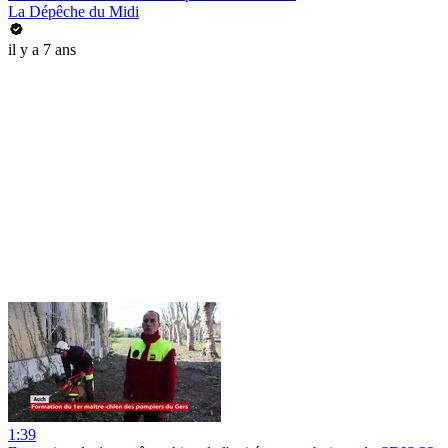
La Dépêche du Midi
il y a 7 ans
1:39