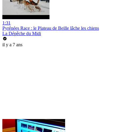
1:31
Pyrénées Race : le Plateau de Beille lâche les chiens
La Dépêche du Midi
il y a 7 ans