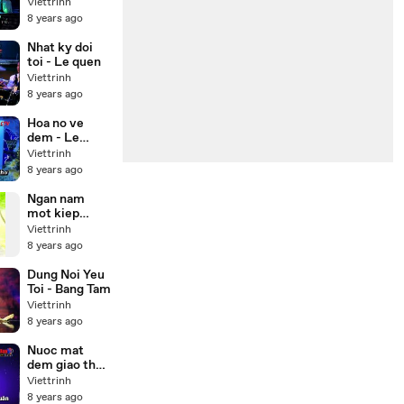
Karaoke Beat
Viettrinh
)
8 years ago
Nhat ky doi
toi - Le quen
Viettrinh
8 years ago
Hoa no ve
dem - Le
quyen
Viettrinh
Karaoke
8 years ago
Ngan nam
mot kiep
nguoi
Viettrinh
8 years ago
Dung Noi Yeu
Toi - Bang Tam
Viettrinh
8 years ago
Nuoc mat
dem giao thua
- Karaoke
Viettrinh
8 years ago