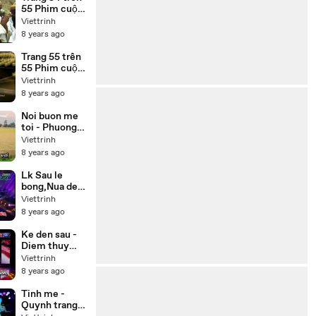
tiếng
55 Phim cuộc
đời Đức Phật
Viettrinh
Thích Ca
8 years ago
(Buddha) trọn
bộ 55 tập lồng
Trang 55 trên
tiếng
55 Phim cuộc
đời Đức Phật
Viettrinh
Thích Ca
8 years ago
(Buddha) lồng
tiếng 55 tập
Noi buon me
trọn bộ
toi - Phuong
my chi,Thuy
Viettrinh
duong Beat
8 years ago
Lk Sau le
bong,Nua dem
ngoai pho -
Viettrinh
Cong
8 years ago
nghia,Thien
nhan Karaoke
Ke den sau -
Diem thuy
Karaoke
Viettrinh
8 years ago
Tinh me -
Quynh trang (