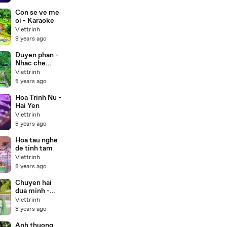
Con se ve me
oi - Karaoke
Viettrinh
8 years ago
Duyen phan -
Nhac che
(Karaoke)
Viettrinh
8 years ago
Hoa Trinh Nu -
Hai Yen
Viettrinh
8 years ago
Hoa tau nghe
de tinh tam
Viettrinh
8 years ago
Chuyen hai
dua minh -
Duong hong
Viettrinh
loan
8 years ago
Anh thuong