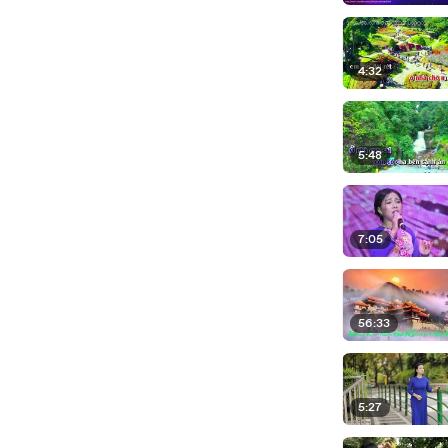
4:32
5:48
7:05
56:33
5:27