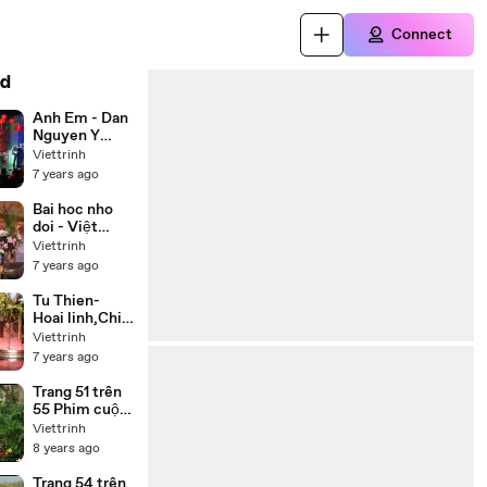
Connect
d
Anh Em - Dan
Nguyen Y
Phung
Viettrinh
7 years ago
Bai hoc nho
doi - Việt
Hương, Chí
Viettrinh
Tài, Thúy Nga,
7 years ago
Hoài Tâm
Tu Thien-
Hoai linh,Chi
tai,Trung
Viettrinh
Dan,Thuy
7 years ago
Phuong
Trang 51 trên
55 Phim cuộc
đời Đức Phật
Viettrinh
Thích Ca
8 years ago
(Buddha) trọn
bộ 55 tập lồng
Trang 54 trên