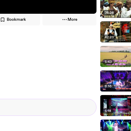
38:26
Bookmark
More
42:23
5:43
6:16
5:18