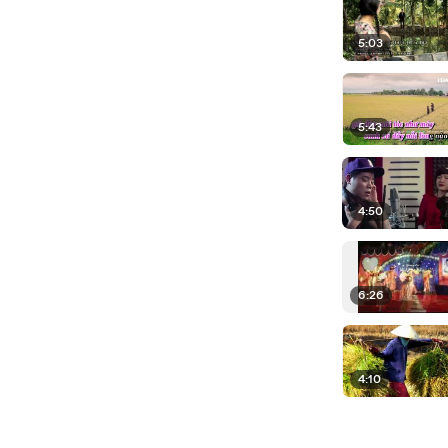
5:03
5:43
4:50
6:26
4:10