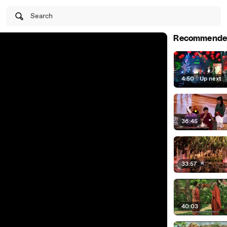
Search
Recommende
4:50
|
Up next
36:45
33:57
40:03