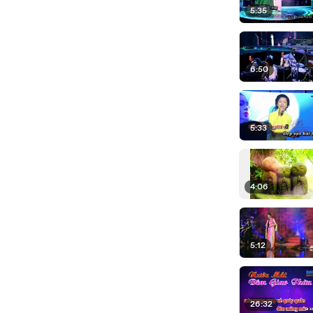
5:35
6:50
5:33
4:06
5:12
26:32