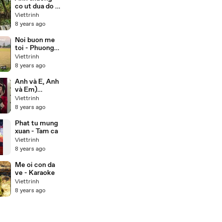
co ut dua do -
Luu anh
Viettrinh
loan,Truong
8 years ago
son
Noi buon me
toi - Phuong
my chi (
Viettrinh
karaoke)
8 years ago
Anh và E, Anh
và Em)
Valentine
Viettrinh
Song 2013 -
8 years ago
Orekae
Phat tu mung
xuan - Tam ca
Viettrinh
8 years ago
Me oi con da
ve - Karaoke
Viettrinh
8 years ago