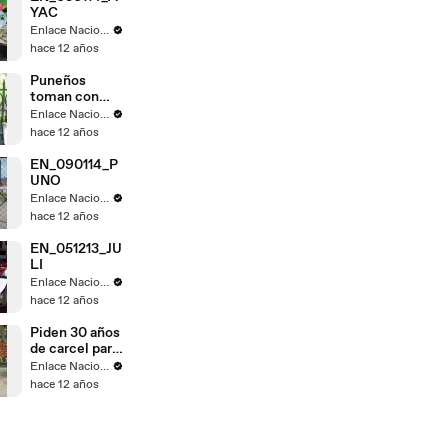
YAC
Enlace Nacional
hace 12 años
Puneños
toman con
calma fallo de
Enlace Nacional
La Haya
hace 12 años
EN_090114_P
UNO
Enlace Nacional
hace 12 años
EN_051213_JU
LI
Enlace Nacional
hace 12 años
Piden 30 años
de carcel para
Gregorio
Enlace Nacional
Santos
hace 12 años