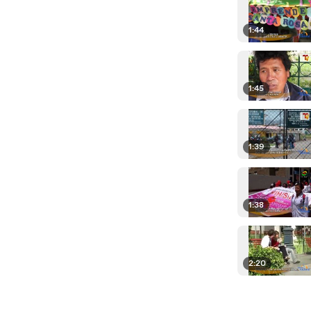
1:44
1:45
1:39
1:38
2:20