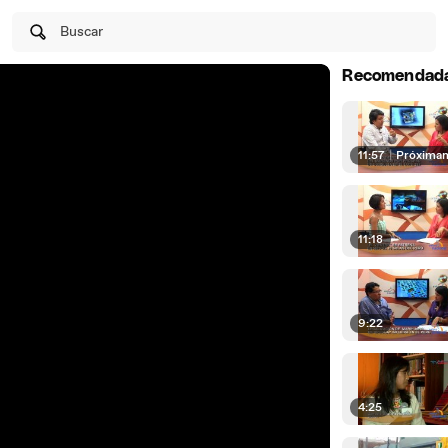
Buscar
Recomendad
11:57
|
Próxima
11:18
9:22
4:25