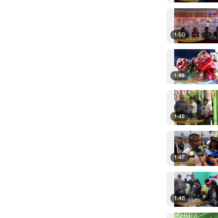
1:50
1:48
1:48
1:47
1:46