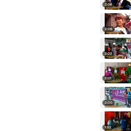
2:08
2:06
2:02
2:01
2:00
1:52