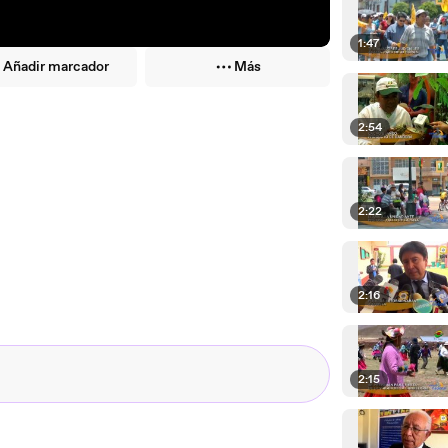
1:47
Añadir marcador
Más
2:54
2:22
2:16
2:15