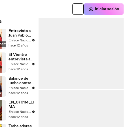
Iniciar sesión
a
Entrevista a
Juan Pablo
Saaverda
Enlace Nacional
mente
FEDEPAZ
hace 12 años
El Vientre
entrevista a
Mayella
Enlace Nacional
Lloclla
hace 12 años
Balance de
lucha contra
el
Enlace Nacional
narcotrafico
hace 12 años
EN_070114_LI
MA
Enlace Nacional
hace 12 años
Trabajadores