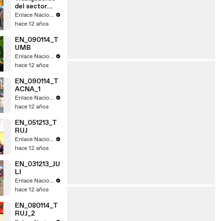
del sector
judicial de
Enlace Nacional
Tacna acatan
hace 12 años
paro
EN_090114_T
UMB
Enlace Nacional
hace 12 años
EN_090114_T
ACNA_1
Enlace Nacional
hace 12 años
EN_051213_T
RUJ
Enlace Nacional
hace 12 años
EN_031213_JU
LI
Enlace Nacional
hace 12 años
EN_080114_T
RUJ_2