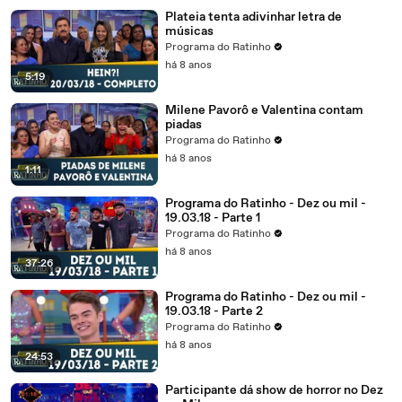
Plateia tenta adivinhar letra de
músicas
Programa do Ratinho
há 8 anos
5:19
Milene Pavorô e Valentina contam
piadas
Programa do Ratinho
há 8 anos
1:11
Programa do Ratinho - Dez ou mil -
19.03.18 - Parte 1
Programa do Ratinho
há 8 anos
37:26
Programa do Ratinho - Dez ou mil -
19.03.18 - Parte 2
Programa do Ratinho
há 8 anos
24:53
Participante dá show de horror no Dez