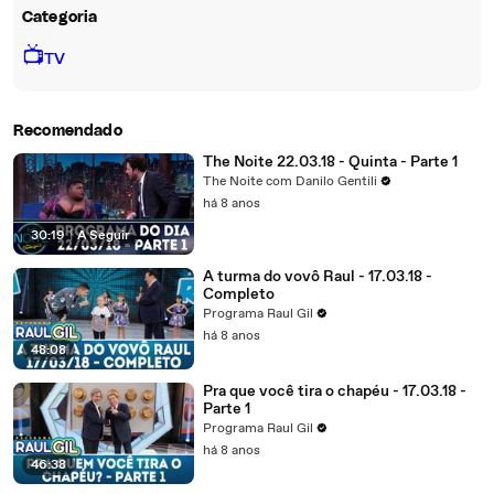
Categoria
📺
TV
Recomendado
The Noite 22.03.18 - Quinta - Parte 1
The Noite com Danilo Gentili
há 8 anos
30:19
|
A Seguir
A turma do vovô Raul - 17.03.18 -
Completo
Programa Raul Gil
há 8 anos
48:08
Pra que você tira o chapéu - 17.03.18 -
Parte 1
Programa Raul Gil
há 8 anos
46:38