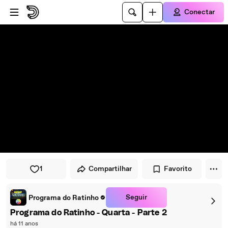
Pular para o player
Ir para o conteúdo principal
Conectar
1
Compartilhar
Favorito
Seguir
Programa do Ratinho
Programa do Ratinho - Quarta - Parte 2
há 11 anos