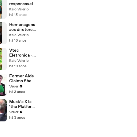
responsavel
Italo Valerio
há 15 anos
Homenagens
aos diretores
do projeto
Italo Valerio
educacional
há 16 anos
Condigital
Vtec
Eletronica -
Sony, Aiwa,
Italo Valerio
Samsung,
há 19 anos
SVA
Former Aide
Claims She
Was Asked to
Veuer
Make a ‘Hit
há 3 anos
List’ For
Trump
Musk’s X Is
‘the Platform
With the
Veuer
Largest Ratio
há 3 anos
of
Misinformatio
n or
Disinformatio