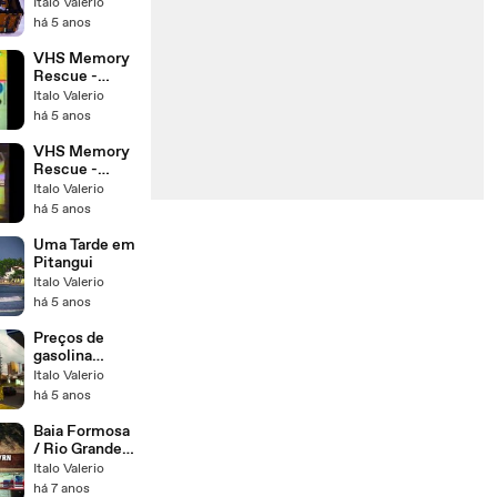
Vintage clip
Italo Valerio
JVC HR-
há 5 anos
J401M [UHD
4K]
VHS Memory
Rescue -
Comercial
Italo Valerio
Band Natal
há 5 anos
1992 durante
governo
VHS Memory
Collor
Rescue -
Raríssimo
Italo Valerio
Philips A
há 5 anos
Evolução
Continua
Uma Tarde em
(~1990)
Pitangui
Inovações
Italo Valerio
Áudio e Vídeo
há 5 anos
comercial
Preços de
gasolina
explodem no
Italo Valerio
Brasil de
há 5 anos
Bolsonaro e da
"direita"
Baia Formosa
/ Rio Grande
do Norte /
Italo Valerio
Brasil
há 7 anos