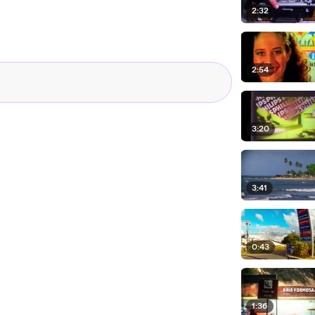
2:32
2:54
3:20
3:41
0:43
1:36