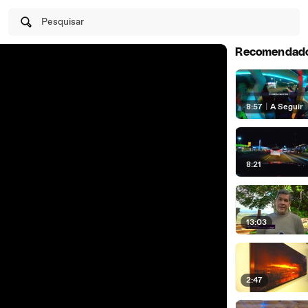
Pesquisar
Recomendad
8:57
|
A Seguir
8:21
13:03
2:47