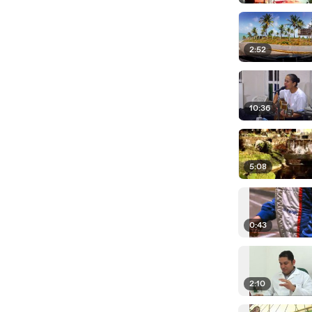
2:52
10:36
5:08
0:43
2:10