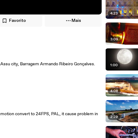
4:23
Favorito
Mais
3:09
of Assu city, Barragem Armando Ribeiro Gonçalves.
1:00
4:08
motion convert to 24FPS, PAL, it cause problem in
2:29