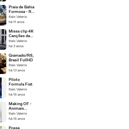
Praia de Bahia
Formosa - Rio
Grande do
Italo Valerio
Norte, Brasil
há 11 anos
Missa clip 4K
Canções da
Missa -
Italo Valerio
Homenagens
há 3 anos
póstumas Ilza
Alexandre [4K
Gramado/RS,
Áudio
Brasil FullHD
Remaster]
Italo Valerio
há 13 anos
Piloto
Formula Fiat
Italo Valerio
há 15 anos
Making OF -
Animais
Precisam de
Italo Valerio
Carinho
há 15 anos
Posse