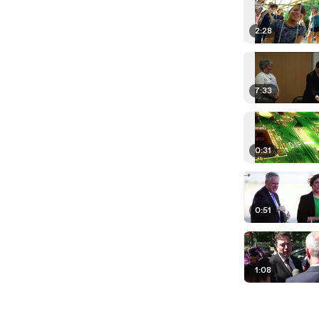
2:28
7:33
0:31
0:51
1:08