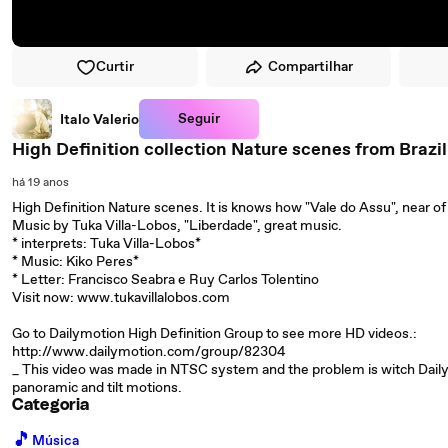
Curtir
Compartilhar
Seguir
Italo Valerio
High Definition collection Nature scenes from Brazil
há 19 anos
High Definition Nature scenes. It is knows how "Vale do Assu", near 
Music by Tuka Villa-Lobos, "Liberdade", great music.
* interprets: Tuka Villa-Lobos*
* Music: Kiko Peres*
* Letter: Francisco Seabra e Ruy Carlos Tolentino
Visit now: www.tukavillalobos.com
Go to Dailymotion High Definition Group to see more HD videos.:
http://www.dailymotion.com/group/82304
_ This video was made in NTSC system and the problem is witch Daily
panoramic and tilt motions.
Categoria
🎵
Música