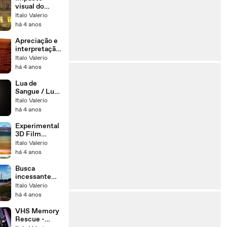
rasto de
visual do
Lamartine"
efeito 3D em
Italo Valerio
4K
quadro
há 4 anos
fotográfico na
Exposição
Apreciação e
"Rastejar - No
interpretação
rasto de
semiótica de
Italo Valerio
Lamartine"
arte na
há 4 anos
4K
Exposição
"Rastejar - No
Lua de
rasto de
Sangue / Lua
Lamartine"
Sangrenta /
Italo Valerio
UHD 4K
Eclipse Lunar
há 4 anos
/ Blood Moon
/ Luna de
Experimental
sangre Clipe
3D Film
1min
Google Earth
Italo Valerio
Studio - Natal,
há 4 anos
Rio Grande do
Norte, Forte
Busca
Reis Magos
incessante
[UHD 4K 60p]
pela melhor
Italo Valerio
imagem -
há 4 anos
Making Of
Film
VHS Memory
Rescue -