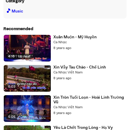
Category
🎵
Music
Recommended
Xuân Muộn - Mỹ Huyền
Ca Nhạc
8 years ago
4:16
|
Up next
Xin Vẫy Tau Chào - Chế Linh
Ca Nhạc Việt Nam
8 years ago
5:03
Xin Tròn Tuổi Loạn - Hoài Linh Trường
Vũ
Ca Nhạc Việt Nam
8 years ago
5:05
Yêu Là Chết Trong Lòng - Hạ Vy