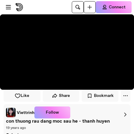
Skip to player
Skip to main content
Connect
Like
Share
Bookmark
Follow
Viettrinh
con thuong rau dang moc sau he - thanh huyen
19 years ago