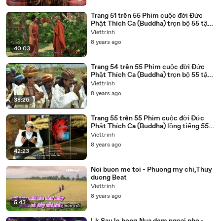
Trang 51 trên 55 Phim cuộc đời Đức
Phật Thích Ca (Buddha) trọn bộ 55 tập
lồng tiếng
Viettrinh
8 years ago
40:03
Trang 54 trên 55 Phim cuộc đời Đức
Phật Thích Ca (Buddha) trọn bộ 55 tập
lồng tiếng
Viettrinh
8 years ago
38:26
Trang 55 trên 55 Phim cuộc đời Đức
Phật Thích Ca (Buddha) lồng tiếng 55
tập trọn bộ
Viettrinh
8 years ago
42:23
Noi buon me toi - Phuong my chi,Thuy
duong Beat
Viettrinh
8 years ago
5:43