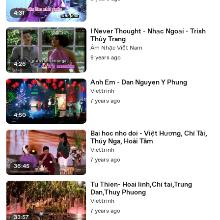
4:31
I Never Thought - Nhạc Ngoại - Trish
Thùy Trang
Âm Nhạc Việt Nam
8 years ago
4:26
Anh Em - Dan Nguyen Y Phung
Viettrinh
7 years ago
4:50
Bai hoc nho doi - Việt Hương, Chí Tài,
Thúy Nga, Hoài Tâm
Viettrinh
7 years ago
36:45
Tu Thien- Hoai linh,Chi tai,Trung
Dan,Thuy Phuong
Viettrinh
7 years ago
33:57