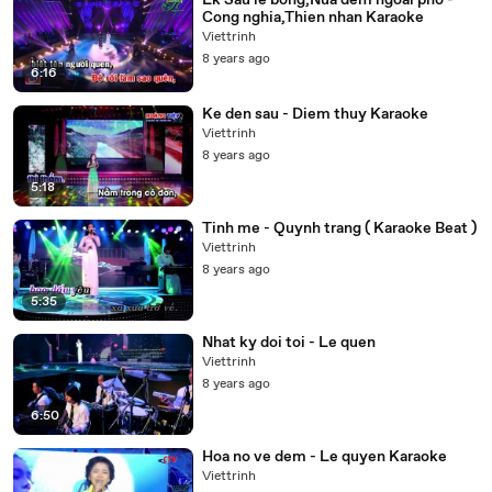
Lk Sau le bong,Nua dem ngoai pho -
Cong nghia,Thien nhan Karaoke
Viettrinh
8 years ago
6:16
Ke den sau - Diem thuy Karaoke
Viettrinh
8 years ago
5:18
Tinh me - Quynh trang ( Karaoke Beat )
Viettrinh
8 years ago
5:35
Nhat ky doi toi - Le quen
Viettrinh
8 years ago
6:50
Hoa no ve dem - Le quyen Karaoke
Viettrinh