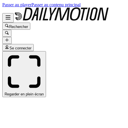
Passer au player
Passer au contenu principal
Rechercher
Se connecter
Regarder en plein écran