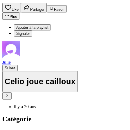
Like
Partager
Favori
Plus
Ajouter à la playlist
Signaler
Julie
Suivre
Celio joue cailloux
il y a 20 ans
Catégorie