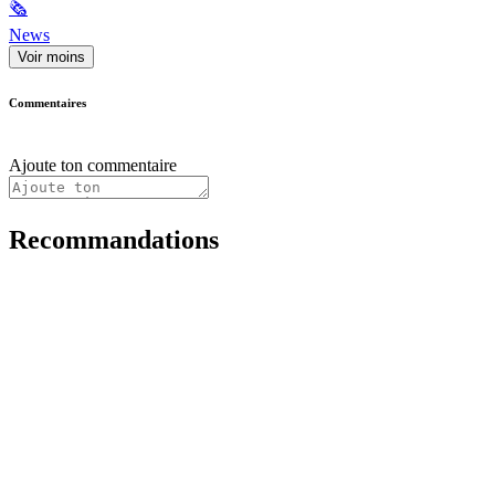
🗞
News
Voir moins
Commentaires
Ajoute ton commentaire
Recommandations