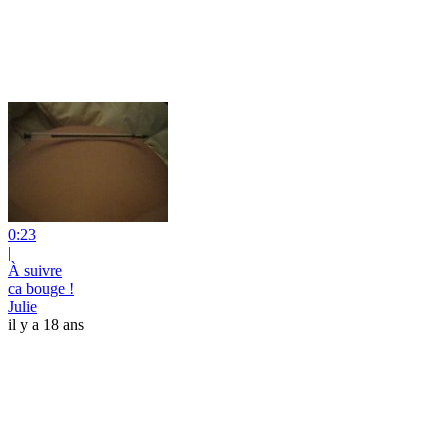
0:23
|
À suivre
ca bouge !
Julie
il y a 18 ans