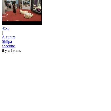
4:51
|
À suivre
Shilpa
sheerine
il y a 19 ans