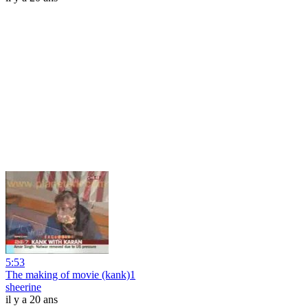
5:53
The making of movie (kank)1
sheerine
il y a 20 ans