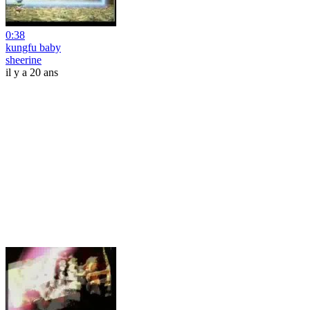
0:38
kungfu baby
sheerine
il y a 20 ans