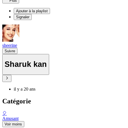
Plus
Ajouter à la playlist
Signaler
sheerine
Suivre
Sharuk kan
il y a 20 ans
Catégorie
🎈
Amusant
Voir moins