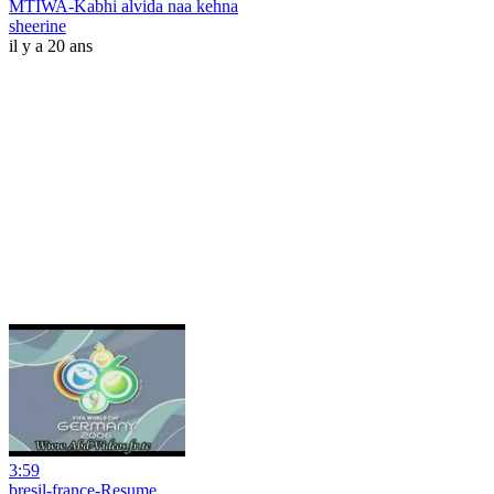
MTIWA-Kabhi alvida naa kehna
sheerine
il y a 20 ans
3:59
bresil-france-Resume