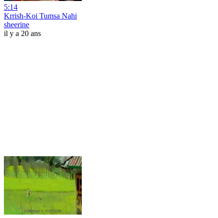
5:14
Krrish-Koi Tumsa Nahi
sheerine
il y a 20 ans