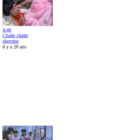
4:46
Chalte chalte
sheerine
il y a 20 ans