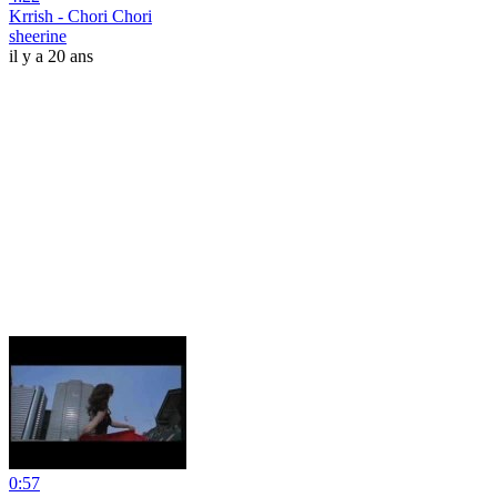
Krrish - Chori Chori
sheerine
il y a 20 ans
0:57