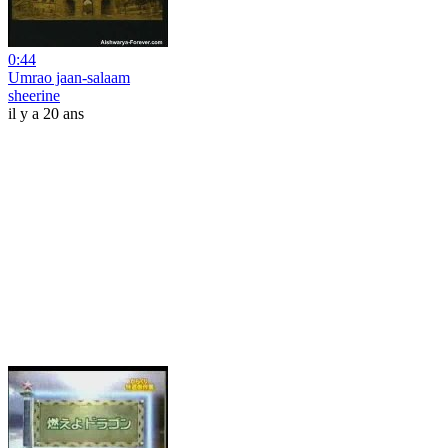
0:44
Umrao jaan-salaam
sheerine
il y a 20 ans