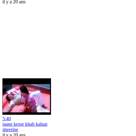
il y a 20 ans
5:40
jaane kesse khab kahan
sheerine
il y a 20 ans