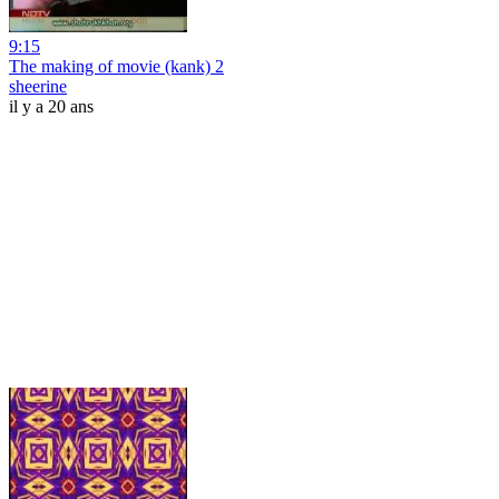
9:15
The making of movie (kank) 2
sheerine
il y a 20 ans