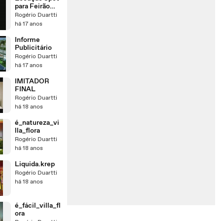
para Feirão
Volkswagen
Rogério Duartti
há 17 anos
Informe
Publicitário
Rogério Duartti
há 17 anos
IMITADOR
FINAL
Rogério Duartti
há 18 anos
é_natureza_vi
lla_flora
Rogério Duartti
há 18 anos
Liquida.krep
Rogério Duartti
há 18 anos
é_fácil_villa_fl
ora