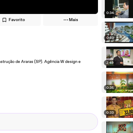
0:34
Favorito
Mais
0:50
strução de Araras (SP). Agência W design e
2:49
0:35
0:33