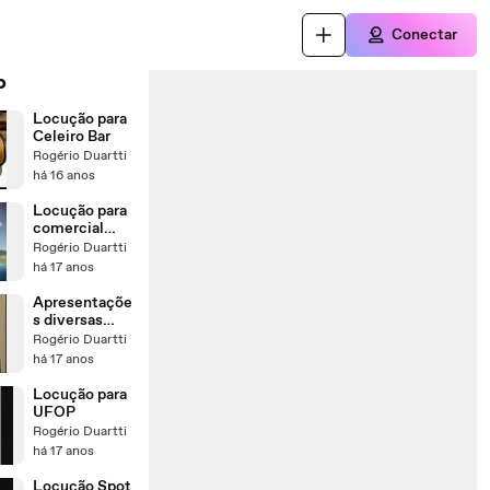
Conectar
o
Locução para
Celeiro Bar
Rogério Duartti
há 16 anos
Locução para
comercial
evento APP
Rogério Duartti
Campinas
há 17 anos
Apresentaçõe
s diversas
Rogério
Rogério Duartti
Duartti
há 17 anos
Locução para
UFOP
Rogério Duartti
há 17 anos
Locução Spot