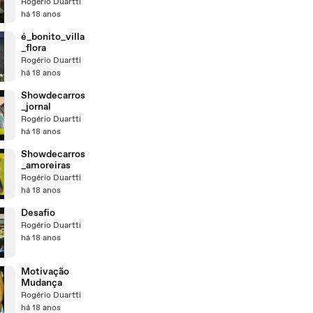
Rogério Duartti
há 18 anos
é_bonito_villa
_flora
Rogério Duartti
há 18 anos
Showdecarros
_jornal
Rogério Duartti
há 18 anos
Showdecarros
_amoreiras
Rogério Duartti
há 18 anos
Desafio
Rogério Duartti
há 18 anos
Motivação
Mudança
Rogério Duartti
há 18 anos