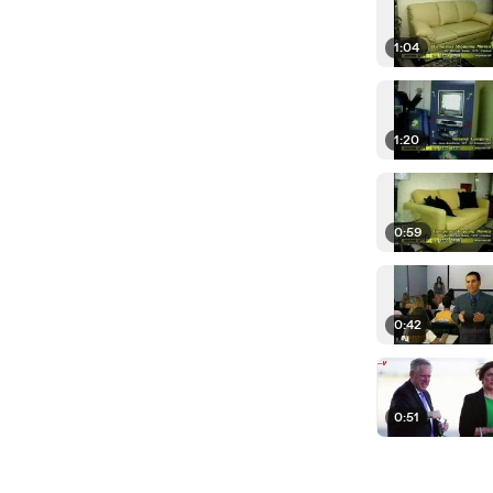
1:04
1:20
0:59
0:42
0:51