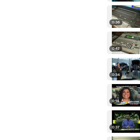
0:36
0:42
0:34
0:14
0:37