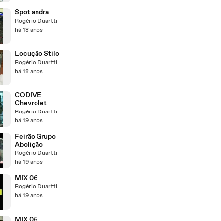
Spot andra
Rogério Duartti
há 18 anos
Locução Stilo
Rogério Duartti
há 18 anos
CODIVE
Chevrolet
Rogério Duartti
há 19 anos
Feirão Grupo
Abolição
Rogério Duartti
há 19 anos
MIX 06
Rogério Duartti
há 19 anos
MIX 05