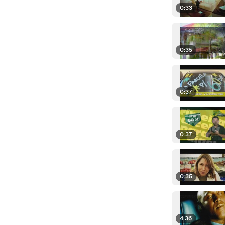
0:33
0:35
0:37
0:37
0:35
4:36