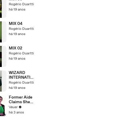
Rogério Duartti
há 19 anos
MIX 04
Rogério Duartti
há 19 anos
MIX 02
Rogério Duartti
há 19 anos
WIZARD
INTERNATIO
NAL
Rogério Duartti
há 19 anos
Former Aide
Claims She
Was Asked to
Veuer
Make a ‘Hit
há 3 anos
List’ For
Trump