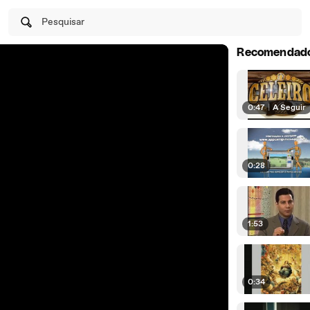
Pesquisar
Recomendad
0:47
|
A Seguir
0:28
1:53
0:34