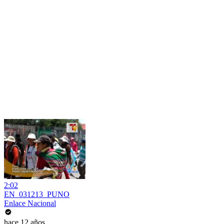
2:02
EN_031213_PUNO
Enlace Nacional
hace 12 años