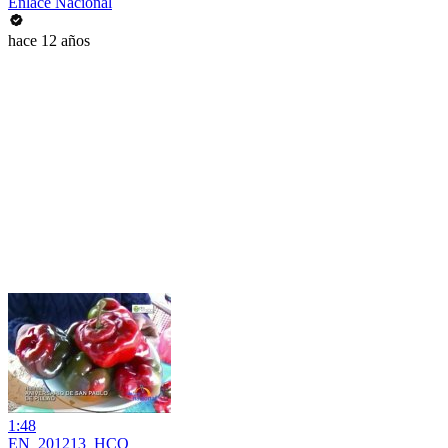
Enlace Nacional
hace 12 años
1:48
EN_201213_HCO