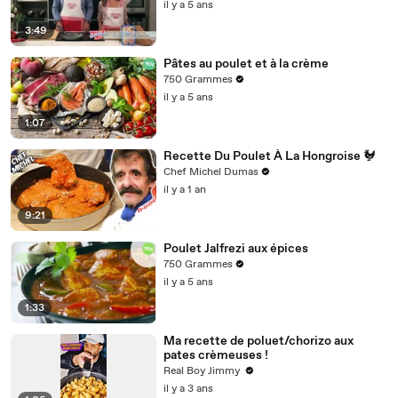
il y a 5 ans
3:49
Pâtes au poulet et à la crème
750 Grammes
il y a 5 ans
1:07
Recette Du Poulet À La Hongroise 🐓
Chef Michel Dumas
il y a 1 an
9:21
Poulet Jalfrezi aux épices
750 Grammes
il y a 5 ans
1:33
Ma recette de poluet/chorizo aux
pates crèmeuses ! ‍
Real Boy Jimmy ‍
il y a 3 ans