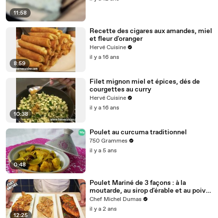
11:58
Recette des cigares aux amandes, miel
et fleur d'oranger
Hervé Cuisine
il y a 16 ans
8:59
Filet mignon miel et épices, dés de
courgettes au curry
Hervé Cuisine
il y a 16 ans
10:38
Poulet au curcuma traditionnel
750 Grammes
il y a 5 ans
0:48
Poulet Mariné de 3 façons : à la
moutarde, au sirop d'érable et au poivre
!
Chef Michel Dumas
il y a 2 ans
12:25