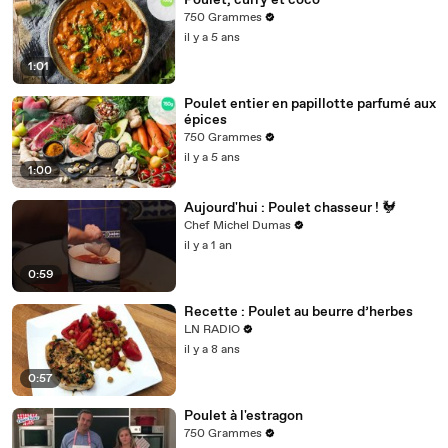
Poulet, curry et coco
750 Grammes
il y a 5 ans
1:01
Poulet entier en papillotte parfumé aux
épices
750 Grammes
il y a 5 ans
1:00
Aujourd'hui : Poulet chasseur ! 🐓
Chef Michel Dumas
il y a 1 an
0:59
Recette : Poulet au beurre d’herbes
LN RADIO
il y a 8 ans
0:57
Poulet à l'estragon
750 Grammes