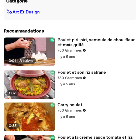
Catégorie
🦄
Art Et Design
Recommandations
Poulet piri-piri, semoule de chou-fleur
et maïs grillé
750 Grammes
il y a 5 ans
3:01
|
À suivre
Poulet et son riz safrané
750 Grammes
il y a 5 ans
1:07
Carry poulet
750 Grammes
il y a 5 ans
0:35
Poulet à la crème sauce tomate et riz