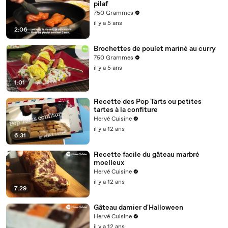
pilaf
750 Grammes
il y a 5 ans
2:06
Brochettes de poulet mariné au curry
750 Grammes
il y a 5 ans
1:01
Recette des Pop Tarts ou petites
tartes à la confiture
Hervé Cuisine
il y a 12 ans
6:31
Recette facile du gâteau marbré
moelleux
Hervé Cuisine
il y a 12 ans
7:29
Gâteau damier d'Halloween
Hervé Cuisine
il y a 12 ans