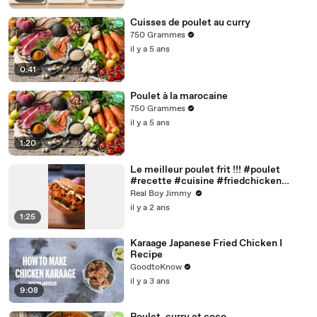
Cuisses de poulet au curry
750 Grammes
il y a 5 ans
0:41
Poulet à la marocaine
750 Grammes
il y a 5 ans
1:20
Le meilleur poulet frit !!! #poulet
#recette #cuisine #friedchicken
#raisingcanes
Real Boy Jimmy ‍
il y a 2 ans
1:25
Karaage Japanese Fried Chicken I
Recipe
GoodtoKnow
il y a 3 ans
9:08