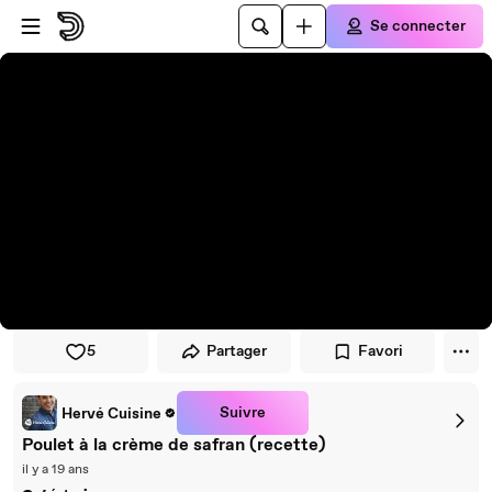
Passer au player
Passer au contenu principal
Se connecter
5
Partager
Favori
Suivre
Hervé Cuisine
Poulet à la crème de safran (recette)
il y a 19 ans